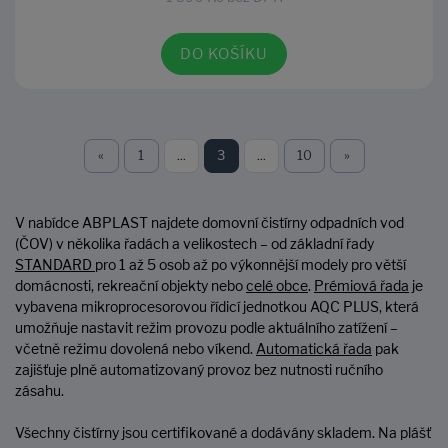
DO KOŠÍKU
«
1
...
3
...
10
»
V nabídce ABPLAST najdete domovní čistírny odpadních vod
(ČOV) v několika řadách a velikostech – od základní řady
STANDARD
pro 1 až 5 osob až po výkonnější modely pro větší
domácnosti, rekreační objekty nebo
celé obce
.
Prémiová řada
je
vybavena mikroprocesorovou řídicí jednotkou AQC PLUS, která
umožňuje nastavit režim provozu podle aktuálního zatížení –
včetně režimu dovolená nebo víkend.
Automatická řada
pak
zajišťuje plně automatizovaný provoz bez nutnosti ručního
zásahu.
Všechny čistírny jsou certifikované a dodávány skladem. Na plášť