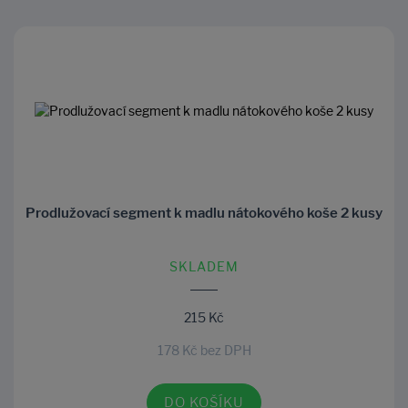
Prodlužovací segment k madlu nátokového koše 2 kusy
SKLADEM
215 Kč
178 Kč bez DPH
DO KOŠÍKU