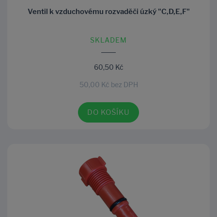
Ventil k vzduchovému rozvaděči úzký "C,D,E,F"
SKLADEM
60,50 Kč
50,00 Kč bez DPH
DO KOŠÍKU