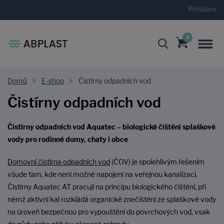
Přihlášení
0
Domů
E-shop
Čistírny odpadních vod
Čistírny odpadních vod
Čistírny odpadních vod Aquatec – biologické čištění splaškové
vody pro rodinné domy, chaty i obce
Domovní čistírna odpadních vod
(ČOV) je spolehlivým řešením
všude tam, kde není možné napojení na veřejnou kanalizaci.
Čistírny Aquatec AT pracují na principu biologického čištění, při
němž aktivní kal rozkládá organické znečištění ze splaškové vody
na úroveň bezpečnou pro vypouštění do povrchových vod, vsak