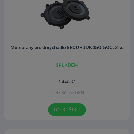
Membrány pro dmychadlo SECOH JDK 150-500, 2 ks
SKLADEM
1 448 Kč
1 197 Kč bez DPH
DO KOŠÍKU