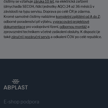
čistírny se vztahuje
záruka 10 let
, na elektrická zařízení
(dmychadla SECOH, řídicí jednotky AQC) 24 až 36 měsíců v
závislosti na typu servisu. Doprava po celé ČR je zdarma.
Kromě samotné čistírny nabízíme
kompletní zajištění od A do Z
:
odborné poradenství při výběru,
vypracování projektové
dokumentace
pro vodoprávní řízení,
odbornou montáž
a
zprovoznění technikem včetně zaškolení obsluhy. K dispozici je
také
záruční i pozáruční servis
a odkalení ČOV po celé republice.
E-shop podpora