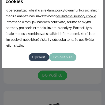
cookies
K personalizaci obsahu a reklam, poskytování funkcí sociálních
médií a analýze naší návštěvnosti
využíváme soubory cookie
.
Informace o tom, jak náš web používáte, sdílíme se svými
Akumulační element pro domovní ČOV AT6 - AT20
partnery pro sociální média, inzerci a analýzy. Partneři tyto
údaje mohou zkombinovat s dalšími informacemi, které jste
jim poskytli nebo které získali v důsledku toho, že používáte
SKLADEM
jejich služby.
1 629 Kč
Upravit
Povolit vše
1 346 Kč bez DPH
DO KOŠÍKU