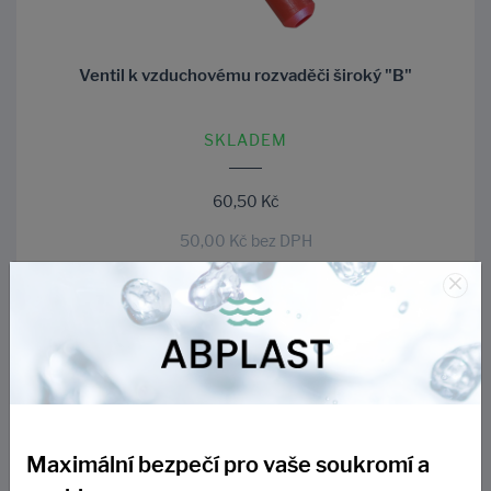
Ventil k vzduchovému rozvaděči široký "B"
SKLADEM
60,50 Kč
50,00 Kč bez DPH
×
DO KOŠÍKU
Maximální bezpečí pro vaše soukromí a