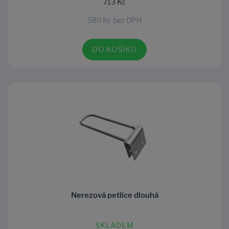
713 Kč
589 Kč bez DPH
DO KOŠÍKU
Nerezová petlice dlouhá
SKLADEM