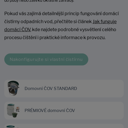
do půdy nebo zálivku okrasné zahrady.
Pokud vás zajímá detailnější princip fungování domácí
čistírny odpadních vod, přečtěte si článek
Jak funguje
domácí ČOV
, kde najdete podrobné vysvětlení celého
procesu čištění i praktické informace k provozu.
Nakonfigurujte si vlastní čistírnu
Domovní ČOV STANDARD
PRÉMIOVÉ domovní ČOV