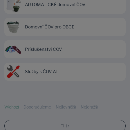
AUTOMATICKÉ domovní ČOV
Domovní ČOV pro OBCE
Příslušenství ČOV
Služby k ČOV AT
Výchozí
Doporučujeme
Nejlevnější
Nejdražší
Filtr