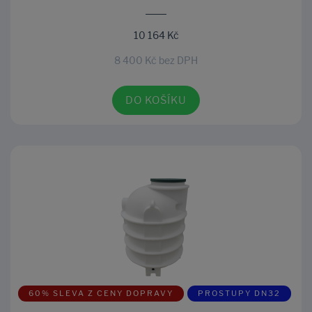
10 164 Kč
8 400 Kč bez DPH
DO KOŠÍKU
60% SLEVA Z CENY DOPRAVY
PROSTUPY DN32