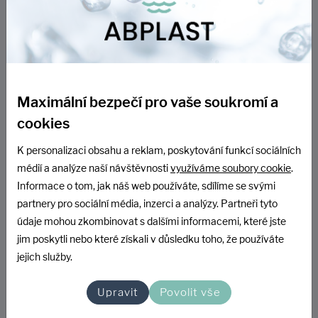
60% SLEVA Z CENY DOPRAVY
PROSTUPY DN40
Maximální bezpečí pro vaše soukromí a
Vodoměrná šachta ABPLAST 1200 x 1500 mm, DN40,
cookies
NATUR
K personalizaci obsahu a reklam, poskytování funkcí sociálních
SKLADEM
médií a analýze naší návštěvnosti
využíváme soubory cookie
.
Informace o tom, jak náš web používáte, sdílíme se svými
12 088 Kč
partnery pro sociální média, inzerci a analýzy. Partneři tyto
9 990 Kč bez DPH
údaje mohou zkombinovat s dalšími informacemi, které jste
jim poskytli nebo které získali v důsledku toho, že používáte
jejich služby.
DO KOŠÍKU
Upravit
Povolit vše