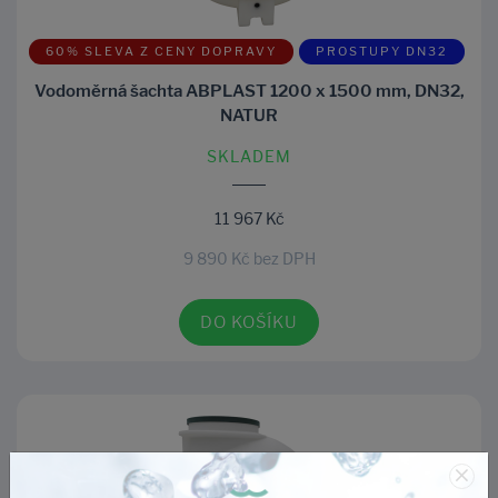
60% SLEVA Z CENY DOPRAVY
PROSTUPY DN32
Vodoměrná šachta ABPLAST 1200 x 1500 mm, DN32,
NATUR
SKLADEM
11 967 Kč
9 890 Kč bez DPH
DO KOŠÍKU
×