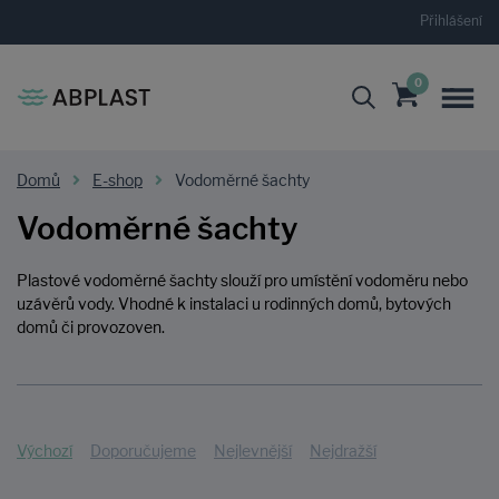
Přihlášení
0
Domů
E-shop
Vodoměrné šachty
Vodoměrné šachty
Plastové vodoměrné šachty slouží pro umístění vodoměru nebo
uzávěrů vody. Vhodné k instalaci u rodinných domů, bytových
domů či provozoven.
Výchozí
Doporučujeme
Nejlevnější
Nejdražší