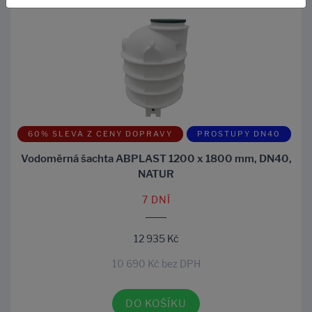
60% SLEVA Z CENY DOPRAVY
PROSTUPY DN40
Vodoměrná šachta ABPLAST 1200 x 1800 mm, DN40,
NATUR
7 DNÍ
12 935 Kč
10 690 Kč bez DPH
DO KOŠÍKU