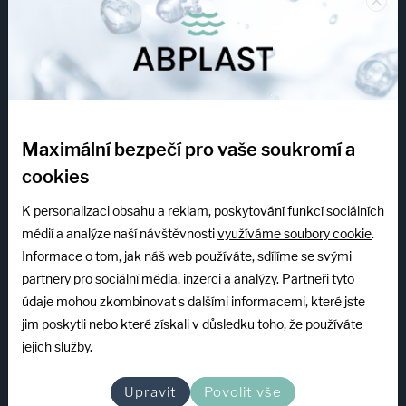
×
eshop@abplastgroup.cz
INFOLINKA
+420 739 522 840
PO–PÁ: 7:00–15:00
Maximální bezpečí pro vaše soukromí a
mzeman@abplastgroup.cz
cookies
Servis
K personalizaci obsahu a reklam, poskytování funkcí sociálních
médií a analýze naší návštěvnosti
využíváme soubory cookie
.
+420 603 507 085
Informace o tom, jak náš web používáte, sdílíme se svými
PO–PÁ: 6:30–15:00
partnery pro sociální média, inzerci a analýzy. Partneři tyto
údaje mohou zkombinovat s dalšími informacemi, které jste
Společnost
jim poskytli nebo které získali v důsledku toho, že používáte
jejich služby.
Služby
Reference
Upravit
Povolit vše