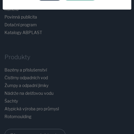
Blog
Kariéra
Povinná publicita
Dotační program
Katalogy ABPLAST
Produkty
Bazény a příslušenství
Čistírny odpadních vod
Žumpy a odpadní jímky
Nádrže na dešťovou vodu
Šachty
Atypická výroba pro průmysl
Rotomoulding