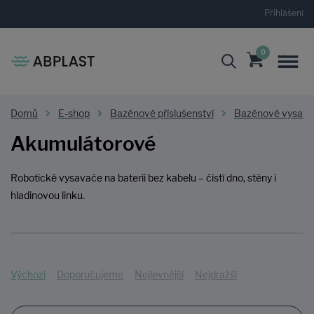
Přihlášení
0
Domů
E-shop
Bazénové příslušenství
Bazénové vysav
Akumulátorové
Robotické vysavače na baterii bez kabelu – čistí dno, stěny i
hladinovou linku.
Výchozí
Doporučujeme
Nejlevnější
Nejdražší