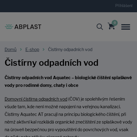
Přihlášení
0
Domů
E-shop
Čistírny odpadních vod
Čistírny odpadních vod
Čistírny odpadních vod Aquatec – biologické čištění splaškové
vody pro rodinné domy, chaty i obce
Domovní čistírna odpadních vod
(ČOV) je spolehlivým řešením
všude tam, kde není možné napojení na veřejnou kanalizaci.
Čistírny Aquatec AT pracují na principu biologického čištění, při
němž aktivní kal rozkládá organické znečištění ze splaškové vody
na úroveň bezpečnou pro vypouštění do povrchových vod, vsak