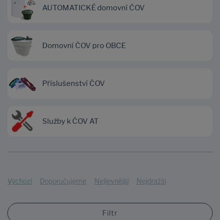
AUTOMATICKÉ domovní ČOV
Domovní ČOV pro OBCE
Příslušenství ČOV
Služby k ČOV AT
Výchozí
Doporučujeme
Nejlevnější
Nejdražší
Filtr