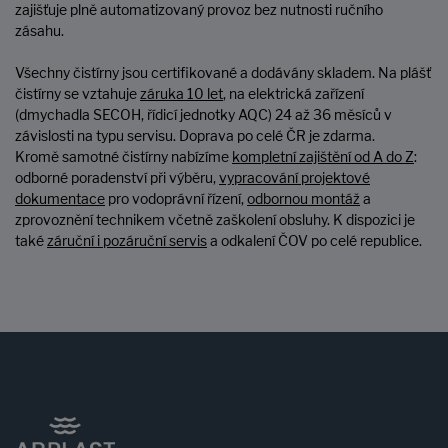
zajišťuje plně automatizovaný provoz bez nutnosti ručního
zásahu.
Všechny čistírny jsou certifikované a dodávány skladem. Na plášť
čistírny se vztahuje
záruka 10 let
, na elektrická zařízení
(dmychadla SECOH, řídicí jednotky AQC) 24 až 36 měsíců v
závislosti na typu servisu. Doprava po celé ČR je zdarma.
Kromě samotné čistírny nabízíme
kompletní zajištění od A do Z
:
odborné poradenství při výběru,
vypracování projektové
dokumentace
pro vodoprávní řízení,
odbornou montáž
a
zprovoznění technikem včetně zaškolení obsluhy. K dispozici je
také
záruční i pozáruční servis
a odkalení ČOV po celé republice.