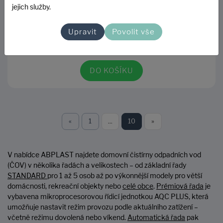
jejich služby.
9 184 Kč
Upravit
Povolit vše
7 590 Kč bez DPH
DO KOŠÍKU
«
1
...
10
»
V nabídce ABPLAST najdete domovní čistírny odpadních vod
(ČOV) v několika řadách a velikostech – od základní řady
STANDARD
pro 1 až 5 osob až po výkonnější modely pro větší
domácnosti, rekreační objekty nebo
celé obce
.
Prémiová řada
je
vybavena mikroprocesorovou řídicí jednotkou AQC PLUS, která
umožňuje nastavit režim provozu podle aktuálního zatížení –
včetně režimu dovolená nebo víkend.
Automatická řada
pak