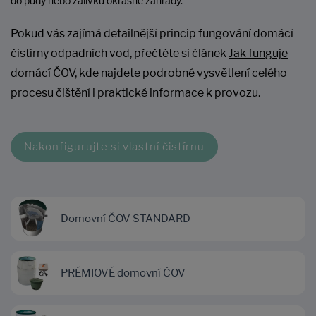
do půdy nebo zálivku okrasné zahrady.
Pokud vás zajímá detailnější princip fungování domácí
čistírny odpadních vod, přečtěte si článek
Jak funguje
domácí ČOV
, kde najdete podrobné vysvětlení celého
procesu čištění i praktické informace k provozu.
Nakonfigurujte si vlastní čistírnu
Domovní ČOV STANDARD
PRÉMIOVÉ domovní ČOV