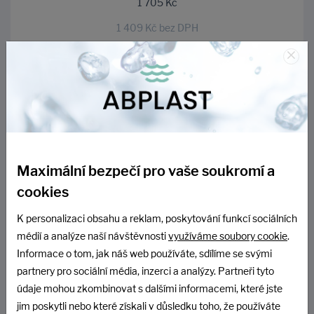
1 705 Kč
1 409 Kč bez DPH
×
DO KOŠÍKU
Maximální bezpečí pro vaše soukromí a
cookies
K personalizaci obsahu a reklam, poskytování funkcí sociálních
médií a analýze naší návštěvnosti
využíváme soubory cookie
.
Informace o tom, jak náš web používáte, sdílíme se svými
Aquatec pochozí zesílený kryt s redukcí otvoru pro ČOV
partnery pro sociální média, inzerci a analýzy. Partneři tyto
AT6 až AT12 - zelený
údaje mohou zkombinovat s dalšími informacemi, které jste
jim poskytli nebo které získali v důsledku toho, že používáte
14 DNÍ