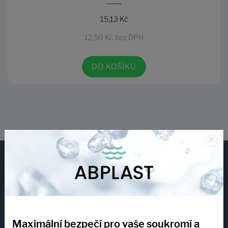
15,13 Kč
12,50 Kč bez DPH
DO KOŠÍKU
×
Maximální bezpečí pro vaše soukromí a