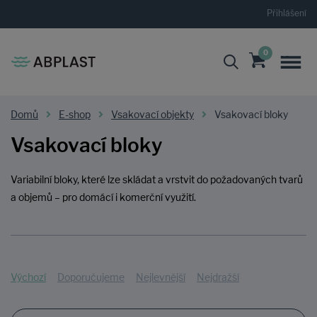
Přihlášení
0
Domů
E-shop
Vsakovací objekty
Vsakovací bloky
Vsakovací bloky
Variabilní bloky, které lze skládat a vrstvit do požadovaných tvarů
a objemů – pro domácí i komerční využití.
Výchozí
Doporučujeme
Nejlevnější
Nejdražší