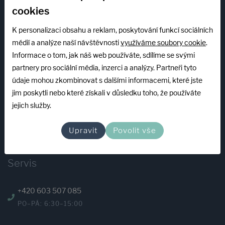
E-shop podpora
cookies
K personalizaci obsahu a reklam, poskytování funkcí sociálních
+420 775 173 713
médií a analýze naší návštěvnosti
využíváme soubory cookie
.
PO–PÁ: 7:00–15:00
Informace o tom, jak náš web používáte, sdílíme se svými
eshop@abplastgroup.cz
partnery pro sociální média, inzerci a analýzy. Partneři tyto
údaje mohou zkombinovat s dalšími informacemi, které jste
INFOLINKA
jim poskytli nebo které získali v důsledku toho, že používáte
jejich služby.
+420 739 522 840
PO–PÁ: 7:00–15:00
Upravit
Povolit vše
mzeman@abplastgroup.cz
Servis
+420 603 507 085
PO–PÁ: 6:30–15:00