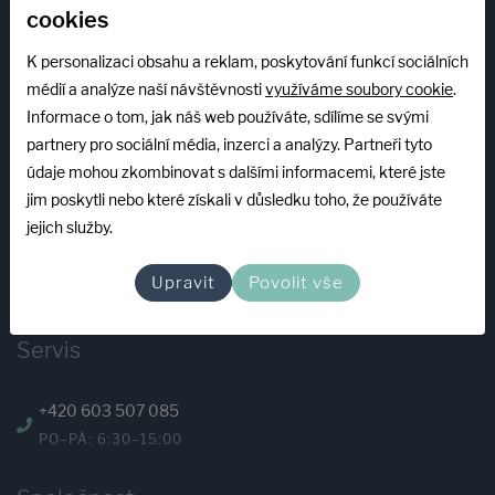
cookies
+420 775 173 713
K personalizaci obsahu a reklam, poskytování funkcí sociálních
PO–PÁ: 7:00–15:00
médií a analýze naší návštěvnosti
využíváme soubory cookie
.
eshop@abplastgroup.cz
Informace o tom, jak náš web používáte, sdílíme se svými
partnery pro sociální média, inzerci a analýzy. Partneři tyto
údaje mohou zkombinovat s dalšími informacemi, které jste
INFOLINKA
jim poskytli nebo které získali v důsledku toho, že používáte
jejich služby.
+420 739 522 840
PO–PÁ: 7:00–15:00
Upravit
Povolit vše
mzeman@abplastgroup.cz
Servis
+420 603 507 085
PO–PÁ: 6:30–15:00