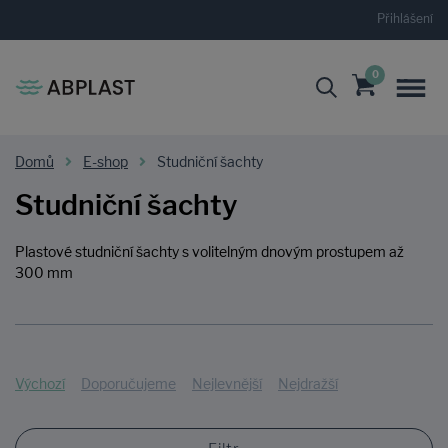
Přihlášení
0
Domů
E-shop
Studniční šachty
Studniční šachty
Plastové studniční šachty s volitelným dnovým prostupem až
300 mm
Výchozí
Doporučujeme
Nejlevnější
Nejdražší