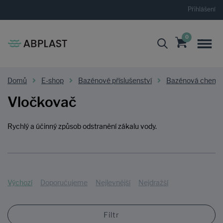
Přihlášení
0
Domů
E-shop
Bazénové příslušenství
Bazénová chemi
Vločkovač
Rychlý a účinný způsob odstranění zákalu vody.
Výchozí
Doporučujeme
Nejlevnější
Nejdražší
Filtr