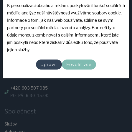
PO–PÁ: 7:00–15:00
K personalizaci obsahu a reklam, poskytování funkcí sociálních
eshop@abplastgroup.cz
médií a analýze naší návštěvnosti
využíváme soubory cookie
.
Informace o tom, jak náš web používáte, sdílíme se svými
INFOLINKA
partnery pro sociální média, inzerci a analýzy. Partneři tyto
údaje mohou zkombinovat s dalšími informacemi, které jste
jim poskytli nebo které získali v důsledku toho, že používáte
+420 739 522 840
jejich služby.
PO–PÁ: 7:00–15:00
mzeman@abplastgroup.cz
Upravit
Povolit vše
Servis
+420 603 507 085
PO–PÁ: 6:30–15:00
Společnost
Služby
Reference