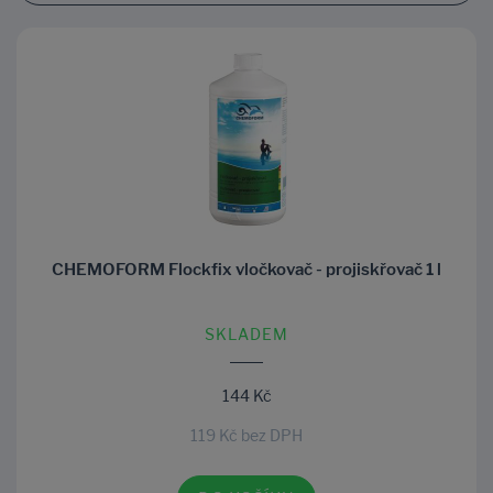
CHEMOFORM Flockfix vločkovač - projiskřovač 1 l
SKLADEM
144 Kč
119 Kč bez DPH