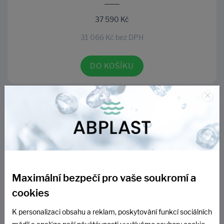
37 590 Kč
31 066 Kč bez DPH
DO KOŠÍKU
×
Maximální bezpečí pro vaše soukromí a
cookies
Nádrž Cristall 1,6 m3, včetně stavitelného nástavce a
K personalizaci obsahu a reklam, poskytování funkcí sociálních
pochozího víka