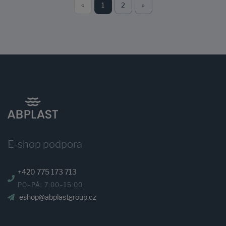
«
1
2
»
E-shop podpora
+420 775 173 713
PO–PÁ: 7:00–15:00
eshop@abplastgroup.cz