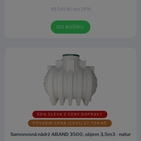
49 545 Kč bez DPH
DO KOŠÍKU
50% SLEVA Z CENY DOPRAVY
PŮVODNÍ CENA (2025) 27.709 KČ
Samonosná nádrž ABAND 3500, objem 3,5m3 - natur