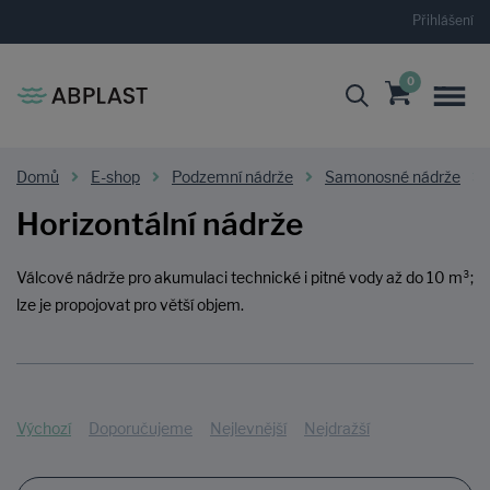
Přihlášení
0
Domů
E-shop
Podzemní nádrže
Samonosné nádrže
Horizontální nádrže
Válcové nádrže pro akumulaci technické i pitné vody až do 10 m³;
lze je propojovat pro větší objem.
Výchozí
Doporučujeme
Nejlevnější
Nejdražší