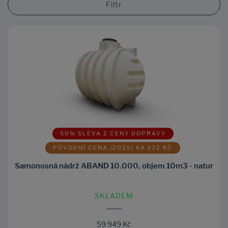
Filtr
50% SLEVA Z CENY DOPRAVY
PŮVODNÍ CENA (2025) 64.372 KČ
Samonosná nádrž ABAND 10.000, objem 10m3 - natur
SKLADEM
59 949 Kč