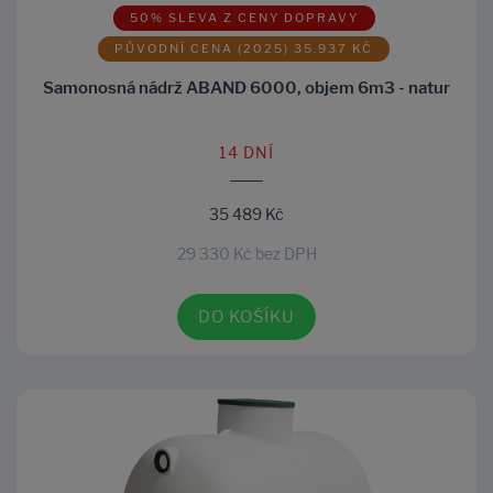
50% SLEVA Z CENY DOPRAVY
PŮVODNÍ CENA (2025) 35.937 KČ
Samonosná nádrž ABAND 6000, objem 6m3 - natur
14 DNÍ
35 489 Kč
29 330 Kč bez DPH
DO KOŠÍKU