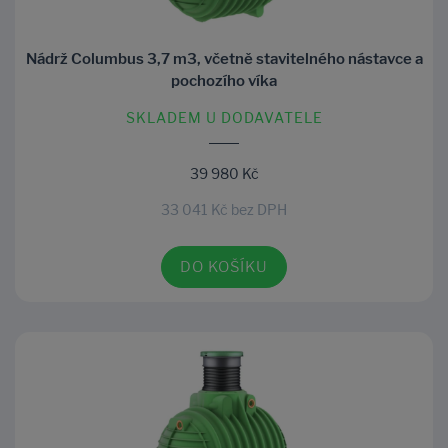
Nádrž Columbus 3,7 m3, včetně stavitelného nástavce a
pochozího víka
SKLADEM U DODAVATELE
39 980 Kč
33 041 Kč bez DPH
DO KOŠÍKU