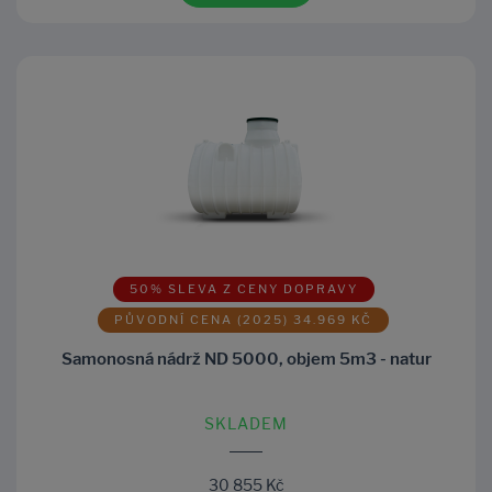
50% SLEVA Z CENY DOPRAVY
PŮVODNÍ CENA (2025) 34.969 KČ
Samonosná nádrž ND 5000, objem 5m3 - natur
SKLADEM
30 855 Kč