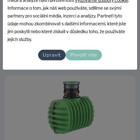
médií a analýze naší návštěvnosti
využíváme soubory cookie
.
Informace o tom, jak náš web používáte, sdílíme se svými
SKLADEM U DODAVATELE
partnery pro sociální média, inzerci a analýzy. Partneři tyto
údaje mohou zkombinovat s dalšími informacemi, které jste
22 949 Kč
jim poskytli nebo které získali v důsledku toho, že používáte
18 966 Kč bez DPH
jejich služby.
Upravit
Povolit vše
DO KOŠÍKU