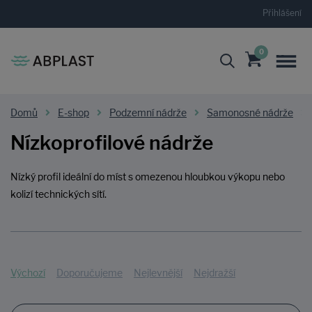
Přihlášení
0
Domů
E-shop
Podzemní nádrže
Samonosné nádrže
Nízkoprofilové nádrže
Nízký profil ideální do míst s omezenou hloubkou výkopu nebo
kolizí technických sítí.
Výchozí
Doporučujeme
Nejlevnější
Nejdražší