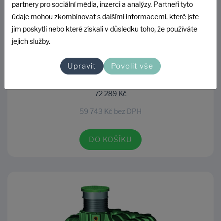
partnery pro sociální média, inzerci a analýzy. Partneři tyto
údaje mohou zkombinovat s dalšími informacemi, které jste
jim poskytli nebo které získali v důsledku toho, že používáte
Nízkoprofilová nádrž Li-Lo 5 m3 se stavitelným
jejich služby.
nástavcem a pochozím víkem
Upravit
Povolit vše
SKLADEM U DODAVATELE
72 289 Kč
59 743 Kč bez DPH
DO KOŠÍKU