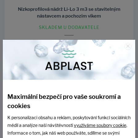
Nízkoprofilová nádrž Li-Lo 3 m3 se stavitelným
nástavcem a pochozím víkem
SKLADEM U DODAVATELE
×
53 890 Kč
44 537 Kč bez DPH
DO KOŠÍKU
Maximální bezpečí pro vaše soukromí a
cookies
K personalizaci obsahu a reklam, poskytování funkcí sociálních
médií a analýze naší návštěvnosti
využíváme soubory cookie
.
Informace o tom, jak náš web používáte, sdílíme se svými