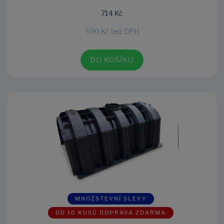
714 Kč
590 Kč bez DPH
DO KOŠÍKU
MNOŽSTEVNÍ SLEVY
OD 10 KUSŮ DOPRAVA ZDARMA