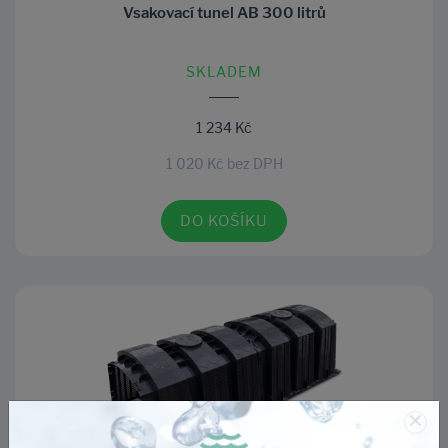
Vsakovací tunel AB 300 litrů
SKLADEM
1 234 Kč
1 020 Kč bez DPH
DO KOŠÍKU
×