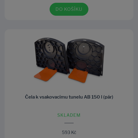
DO KOŠÍKU
Čela k vsakovacímu tunelu AB 150 l (pár)
SKLADEM
593 Kč