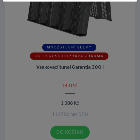
MNOŽSTEVNÍ SLEVY
OD 10 KUSŮ DOPRAVA ZDARMA
Vsakovací tunel Garantia 300 l
14 DNÍ
1 388 Kč
1 147 Kč bez DPH
DO KOŠÍKU