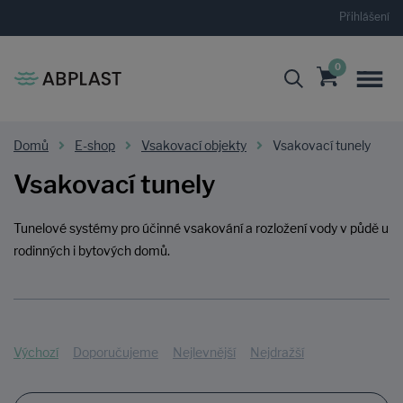
Přihlášení
0
Domů
E-shop
Vsakovací objekty
Vsakovací tunely
Vsakovací tunely
Tunelové systémy pro účinné vsakování a rozložení vody v půdě u
rodinných i bytových domů.
Výchozí
Doporučujeme
Nejlevnější
Nejdražší