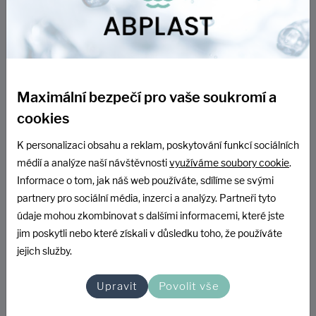
MNOŽSTEVNÍ SLEVY
OD 10 KUSŮ DOPRAVA ZDARMA
Vsakovací tunel AB 150 litrů
Maximální bezpečí pro vaše soukromí a
cookies
SKLADEM
K personalizaci obsahu a reklam, poskytování funkcí sociálních
749 Kč
médií a analýze naší návštěvnosti
využíváme soubory cookie
.
Informace o tom, jak náš web používáte, sdílíme se svými
619 Kč bez DPH
partnery pro sociální média, inzerci a analýzy. Partneři tyto
údaje mohou zkombinovat s dalšími informacemi, které jste
DO KOŠÍKU
jim poskytli nebo které získali v důsledku toho, že používáte
jejich služby.
Upravit
Povolit vše