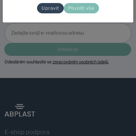
Odebírejte náš newsletter
Upravit
Povolit vše
a získejte jako první přehled o slevách, novinkách, akcích a
praktických tipech.
Odebírat
Odesláním souhlasíte se
zpracováním osobních údajů
.
E-shop podpora