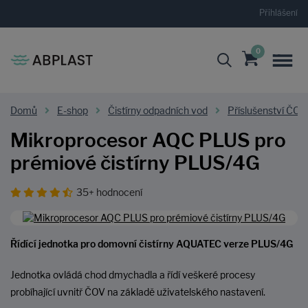
Přihlášení
0
Domů
E-shop
Čistírny odpadních vod
Příslušenství ČOV
Mikroprocesor AQC PLUS pro
prémiové čistírny PLUS/4G
35+ hodnocení
Řídící jednotka pro domovní čistírny AQUATEC verze PLUS/4G
Jednotka ovládá chod dmychadla a řídí veškeré procesy
probíhající uvnitř ČOV na základě uživatelského nastavení.