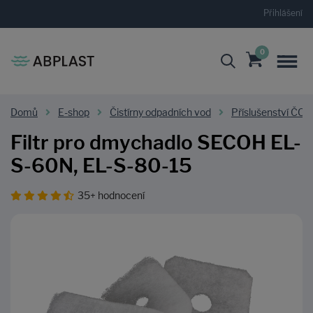
Přihlášení
0
Domů
E-shop
Čistírny odpadních vod
Příslušenství ČOV
Filtr pro dmychadlo SECOH EL-
S-60N, EL-S-80-15
35+ hodnocení