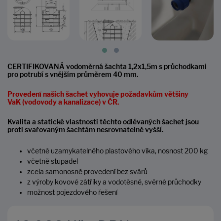
CERTIFIKOVANÁ vodoměrná šachta 1,2x1,5m s průchodkami
pro potrubí s vnějším průměrem 40 mm.
Provedení našich šachet vyhovuje požadavkům většiny
VaK (vodovody a kanalizace)
v ČR.
Kvalita a statické vlastnosti těchto odlévaných šachet jsou
proti svařovaným šachtám nesrovnatelně vyšší.
včetně uzamykatelného plastového víka, nosnost 200 kg
včetně stupadel
zcela samonosné provedení bez svárů
z výroby kovové zátřiky a vodotěsné, svěrné průchodky
možnost pojezdového řešení