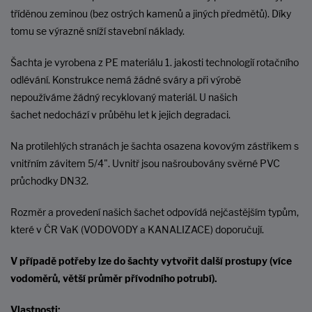
tříděnou zeminou (bez ostrých kamenů a jiných předmětů). Díky
tomu se výrazně sníží stavební náklady.
Šachta je vyrobena z PE materiálu 1. jakosti technologií rotačního
odlévání. Konstrukce nemá žádné sváry a při výrobě
nepoužíváme žádný recyklovaný materiál. U našich
šachet nedochází v průběhu let k jejich degradaci.
Na protilehlých stranách je šachta osazena kovovým zástřikem s
vnitřním závitem 5/4". Uvnitř jsou našroubovány svěrné PVC
průchodky DN32.
Rozměr a provedení našich šachet odpovídá nejčastějším typům,
které v ČR VaK (VODOVODY a KANALIZACE) doporučují.
V případě potřeby lze do šachty vytvořit další prostupy (více
vodoměrů, větší průměr přívodního potrubí).
Vlastnosti: