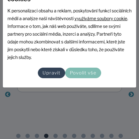
uživatelů, kteří u nás provedli nákup a
K personalizaci obsahu a reklam, poskytování funkcí sociálních
souhlasili se zasláním dotazníku
médií a analýze naší návštěvnosti
využíváme soubory cookie
.
prostřednictvím systému Heureka.cz
Informace o tom, jak náš web používáte, sdílíme se svými
partnery pro sociální média, inzerci a analýzy. Partneři tyto
údaje mohou zkombinovat s dalšími informacemi, které jste
jim poskytli nebo které získali v důsledku toho, že používáte
jejich služby.
Přidáno 07.03.2025
Rychlost, kvalita zboží, techn. podpora
Upravit
Povolit vše
Ukázat na Heurece