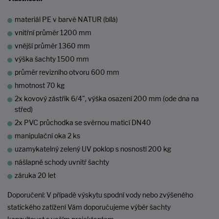
materiál PE v barvě NATUR (bílá)
vnitřní průměr 1200 mm
vnější průměr 1360 mm
výška šachty 1500 mm
průměr revizního otvoru 600 mm
hmotnost 70 kg
2x kovový zástřik 6/4", výška osazení 200 mm (ode dna na
střed)
2x PVC průchodka se svěrnou maticí DN40
manipulační oka 2 ks
uzamykatelný zelený UV poklop s nosností 200 kg
nášlapné schody uvnitř šachty
záruka 20 let
Doporučení: V případě výskytu spodní vody nebo zvýšeného
statického zatížení Vám doporučujeme výběr šachty