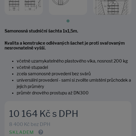
Samonosná studniční šachta 1x1,5m.
Kvalita a konstrukce odlévaných šachet je proti svařovaným
nesrovnatelně vyšší.
včetně uzamykatelného plastového víka, nosnost 200 kg
včetně stupadel
zcela samonosné provedení bez svárů
universální provedení - sami si zvolíte umístění průchodek a
jejich průměry
průměr dnového prostupu až DN300
10 164 Kč s DPH
8 400 Kč bez DPH
SKLADEM