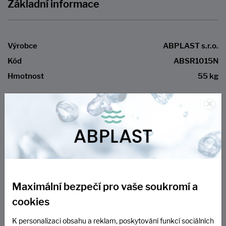
Základní informace
Výrobce
ABPLAST s.r.o.
Kód
ABSR1015N
Hmotnost
55 kg
×
Recenze z portálu Heureka.cz
Zveřejňujeme pouze ověřené recenze
uživatelů, kteří u nás provedli nákup a
Maximální bezpečí pro vaše soukromí a
cookies
souhlasili se zasláním dotazníku
prostřednictvím systému Heureka.cz
K personalizaci obsahu a reklam, poskytování funkcí sociálních