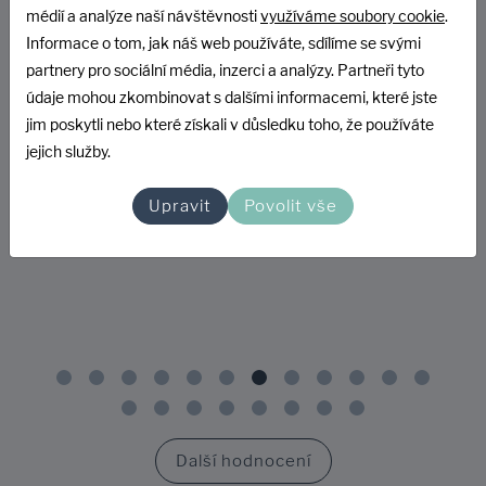
médií a analýze naší návštěvnosti
využíváme soubory cookie
.
Informace o tom, jak náš web používáte, sdílíme se svými
partnery pro sociální média, inzerci a analýzy. Partneři tyto
údaje mohou zkombinovat s dalšími informacemi, které jste
Přidáno 26.02.2024
jim poskytli nebo které získali v důsledku toho, že používáte
Vyber
jejich služby.
Ceny
Komunikace
Upravit
Povolit vše
Spokojenost opakovaně, doporučuji
Ukázat na Heurece
Další hodnocení