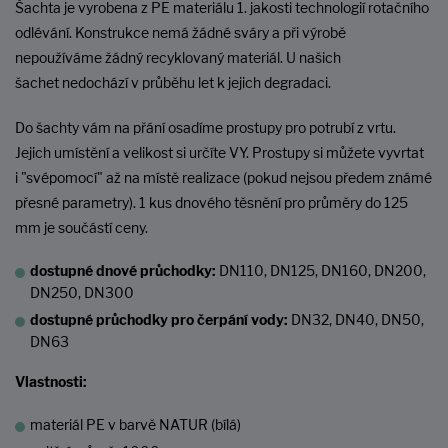
Šachta je vyrobena z PE materiálu 1. jakosti technologií rotačního
odlévání. Konstrukce nemá žádné sváry a při výrobě
nepoužíváme žádný recyklovaný materiál. U našich
šachet nedochází v průběhu let k jejich degradaci.
Do šachty vám na přání osadíme prostupy pro potrubí z vrtu.
Jejich umístění a velikost si určíte VY. Prostupy si můžete vyvrtat
i "svépomocí" až na místě realizace (pokud nejsou předem známé
přesné parametry). 1 kus dnového těsnění pro průměry do 125
mm je součástí ceny.
dostupné dnové průchodky:
DN110, DN125, DN160, DN200,
DN250, DN300
dostupné průchodky pro čerpání vody:
DN32, DN40, DN50,
DN63
Vlastnosti:
materiál PE v barvě NATUR (bílá)