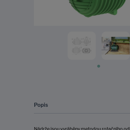
Popis
Nádrže jsou vyráběny metodou rotačního odlé