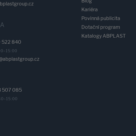
Blog
plastgroup.cz
Kariéra
Povinná publicita
KA
Dotační program
Katalogy ABPLAST
 522 840
00–15:00
abplastgroup.cz
3 507 085
30–15:00