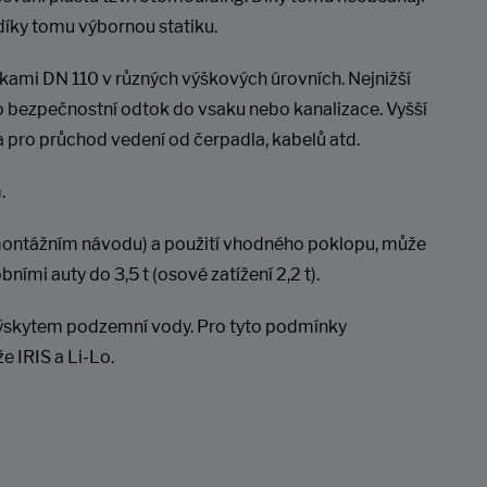
díky tomu výbornou statiku.
mi DN 110 v různých výškových úrovních. Nejnižší
o bezpečnostní odtok do vsaku nebo kanalizace. Vyšší
a pro průchod vedení od čerpadla, kabelů atd.
.
montážním návodu) a použití vhodného poklopu, může
mi auty do 3,5 t (osové zatížení 2,2 t).
ýskytem podzemní vody. Pro tyto podmínky
 IRIS a Li-Lo.