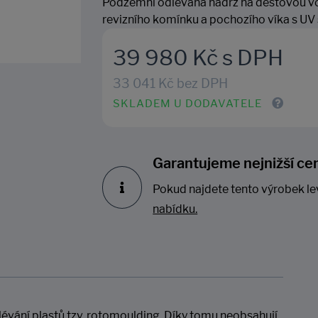
Podzemní odlévaná nádrž na dešťovou vo
revizního komínku a pochozího víka s UV s
39 980 Kč s DPH
33 041 Kč bez DPH
SKLADEM U DODAVATELE
Garantujeme nejnižší ce
Pokud najdete tento výrobek le
nabídku.
vání plastů tzv. rotomoulding. Díky tomu neobsahují