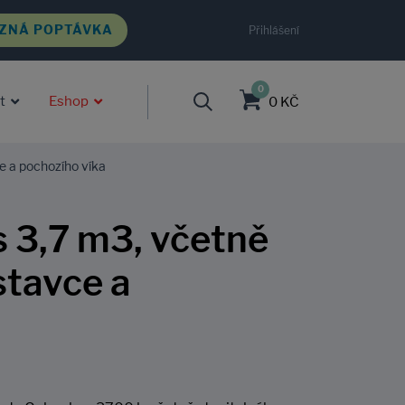
ZNÁ POPTÁVKA
Přihlášení
0
t
Eshop
0 KČ
e a pochozího víka
 3,7 m3, včetně
stavce a