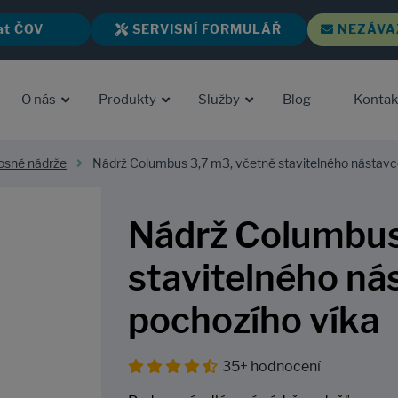
at ČOV
SERVISNÍ FORMULÁŘ
NEZÁVA
O nás
Produkty
Služby
Blog
Kontak
sné nádrže
Nádrž Columbus 3,7 m3, včetně stavitelného nástavc
Nádrž Columbus
stavitelného ná
pochozího víka
35+ hodnocení