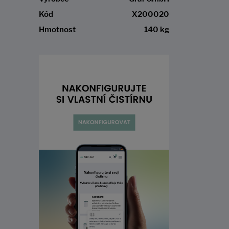
Kód
X200020
Hmotnost
140 kg