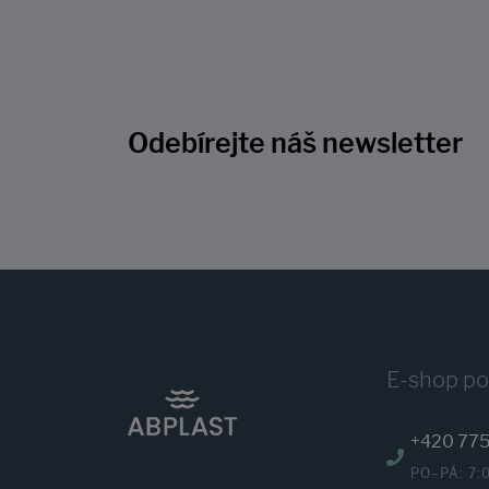
Odebírejte náš newsletter
E-shop p
+420 775
PO–PÁ: 7: