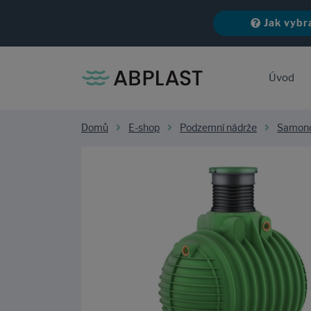
Jak vybr
Úvod
Domů
E-shop
Podzemní nádrže
Samono