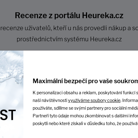
Recenze z portálu Heureka.cz
cenze uživatelů, kteří u nás provedli nákup a so
prostřednictvím systému Heureka.cz
Maximální bezpečí pro vaše soukrom
dáno 20.10.2023
Přidáno 20.08.2023
jednávka proběhla v
Vše bylo OK
K personalizaci obsahu a reklam, poskytování funkcí s
naší návštěvnosti
využíváme soubory cookie
. Inform
řádku.
Ukázat na Heurece
používáte, sdílíme se svými partnery pro sociální média
ázat na Heurece
Partneři tyto údaje mohou zkombinovat s dalšími info
poskytli nebo které získali v důsledku toho, že používát