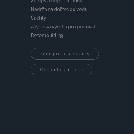
Žumpy a odpadní jímky
Nádrže na dešťovou vodu
Šachty
Atypická výroba pro průmysl
Rotomoulding
Zóna pro projektanty
Obchodní partneři