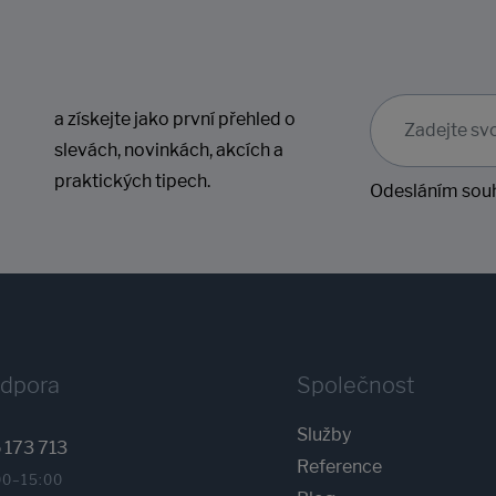
a získejte jako první přehled o
slevách, novinkách, akcích a
praktických tipech.
Odesláním souh
odpora
Společnost
Služby
 173 713
Reference
00–15:00