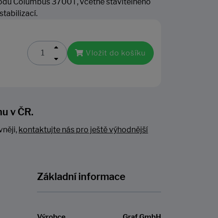
du Columbus 3700 l , včetně stavitelného
tabilizací.
Vložit do košíku
nu v ČR.
vněji,
kontaktujte nás pro ještě výhodnější
Základní informace
Výrobce
Graf GmbH