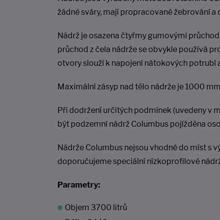
žádné sváry, mají propracované žebrování a 
Nádrž je osazena čtyřmy gumovými průchodka
průchod z čela nádrže se obvykle používá pr
otvory slouží k napojení nátokových potrubí 
Maximální zásyp nad tělo nádrže je 1000 mm
Při dodržení určitých podmínek (uvedeny v 
být podzemní nádrž Columbus pojížděna osobní
Nádrže Columbus nejsou vhodné do míst s v
doporučujeme speciální nízkoprofilové nádrže
Parametry:
Objem 3700 litrů