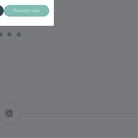
- chyběla mi informace o
Povolit vše
stavu objednávky, tzn. Že si
Zobrazit více
Ukázat na Heurece
mohu přijet vyzvednout
zboží.