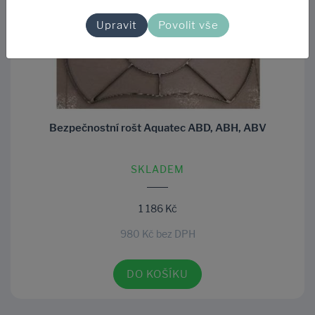
Upravit
Povolit vše
Bezpečnostní rošt Aquatec ABD, ABH, ABV
SKLADEM
1 186 Kč
980 Kč bez DPH
DO KOŠÍKU