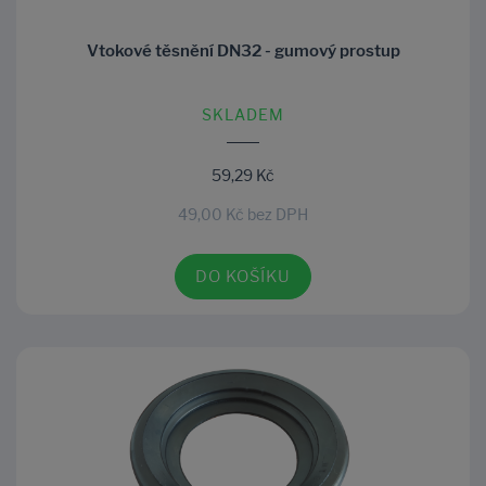
Vtokové těsnění DN32 - gumový prostup
SKLADEM
59,29 Kč
49,00 Kč bez DPH
DO KOŠÍKU