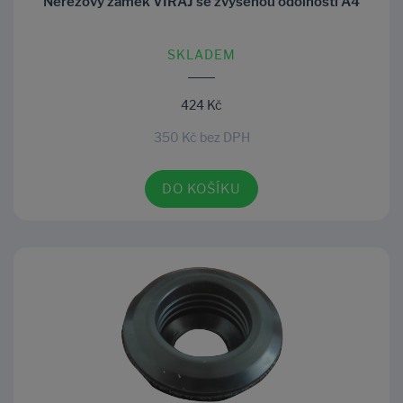
Nerezový zámek VIRAJ se zvýšenou odolností A4
SKLADEM
424 Kč
350 Kč bez DPH
DO KOŠÍKU