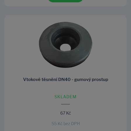
Vtokové těsnění DN40 - gumový prostup
SKLADEM
67 Kč
55 Kč bez DPH