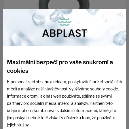
×
Vtokové těsnění DN160 - gumový prostup
SKLADEM
Maximální bezpečí pro vaše soukromí a
cookies
191 Kč
K personalizaci obsahu a reklam, poskytování funkcí sociálních
158 Kč bez DPH
médií a analýze naší návštěvnosti
využíváme soubory cookie
.
Informace o tom, jak náš web používáte, sdílíme se svými
DO KOŠÍKU
partnery pro sociální média, inzerci a analýzy. Partneři tyto
údaje mohou zkombinovat s dalšími informacemi, které jste
jim poskytli nebo které získali v důsledku toho, že používáte
jejich služby.