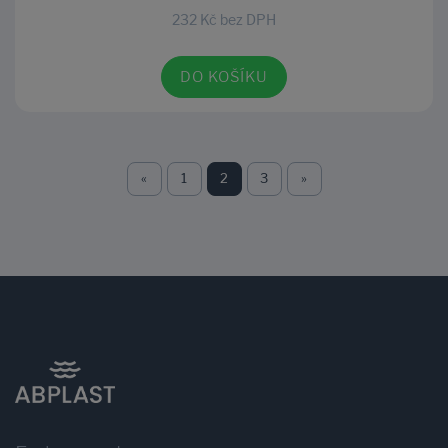
232 Kč bez DPH
DO KOŠÍKU
«
1
2
3
»