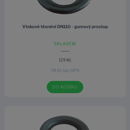
Vtokové těsnění DN110 - gumový prostup
SKLADEM
119 Kč
98 Kč bez DPH
DO KOŠÍKU