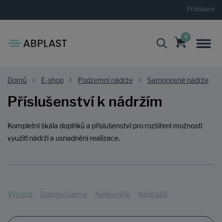
Přihlášení
0
Domů
E-shop
Podzemní nádrže
Samonosné nádrže
Příslušenství k nádržím
Kompletní škála doplňků a příslušenství pro rozšíření možností
využití nádrží a usnadnění realizace.
Výchozí
Doporučujeme
Nejlevnější
Nejdražší