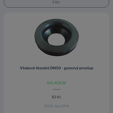
Filtr
Vtokové těsnění DN50 - gumový prostup
SKLADEM
83 Kč
69 Kč bez DPH