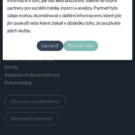
Informace o tom, jak náš web používáte, sdílíme se svými
partnery pro sociální média, inzerci a analýzy. Partneři tyto
údaje mohou zkombinovat s dalšími informacemi, které jste
Produkty
jim poskytli nebo které získali v důsledku toho, že používáte
jejich služby.
Bazény a příslušenství
Čistírny odpadních vod
Upravit
Povolit vše
Žumpy a odpadní jímky
Nádrže na dešťovou vodu
Šachty
Atypická výroba pro průmysl
Rotomoulding
Zóna pro projektanty
Obchodní partneři