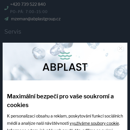
+420 739 522 840
PO–PÁ: 7:00–15:00
mzeman@abplastgroup.cz
Servis
×
+420 603 507 085
PO–PÁ: 6:30–15:00
Společnost
Služby
Reference
Maximální bezpečí pro vaše soukromí a
Blog
cookies
Kariéra
Povinná publicita
K personalizaci obsahu a reklam, poskytování funkcí sociálních
Dotační program
médií a analýze naší návštěvnosti
využíváme soubory cookie
.
Katalogy ABPLAST