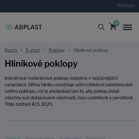
Přihlášení
0
Domů
E-shop
Poklopy
Hliníkové poklopy
Hliníkové poklopy
Interiérové i exteriérové poklopy nabízíme v nejrůznějších
variantách. Slitina hliníku umožňuje velmi efektivní zabetonování
celého poklopu, což je předpoklad pro to, aby poklop získal
všechny své deklarované vlastnosti. Jsou vodotěsné a parotěsné.
Třída zatížení A15, B125.
Výchozí
Doporučujeme
Nejlevnější
Nejdražší