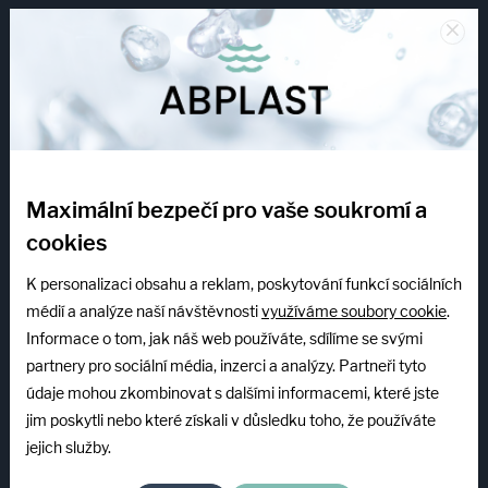
+420 775 173 713
×
PO–PÁ: 7:00–15:00
eshop@abplastgroup.cz
INFOLINKA
+420 739 522 840
Maximální bezpečí pro vaše soukromí a
PO–PÁ: 7:00–15:00
cookies
mzeman@abplastgroup.cz
K personalizaci obsahu a reklam, poskytování funkcí sociálních
Servis
médií a analýze naší návštěvnosti
využíváme soubory cookie
.
Informace o tom, jak náš web používáte, sdílíme se svými
+420 603 507 085
partnery pro sociální média, inzerci a analýzy. Partneři tyto
PO–PÁ: 6:30–15:00
údaje mohou zkombinovat s dalšími informacemi, které jste
jim poskytli nebo které získali v důsledku toho, že používáte
Společnost
jejich služby.