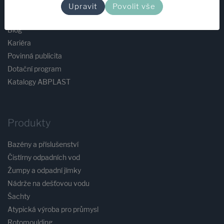
Služby
Upravit
Povolit vše
Reference
Blog
Kariéra
Povinná publicita
Dotační program
Katalogy ABPLAST
Produkty
Bazény a příslušenství
Čistírny odpadních vod
Žumpy a odpadní jímky
Nádrže na dešťovou vodu
Šachty
Atypická výroba pro průmysl
Rotomoulding