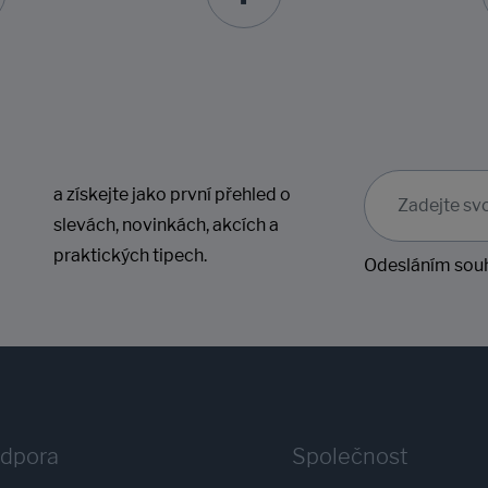
a získejte jako první přehled o
slevách, novinkách, akcích a
praktických tipech.
Odesláním souh
odpora
Společnost