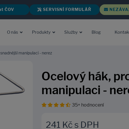
at ČOV
SERVISNÍ FORMULÁŘ
NEZÁVA
O nás
Produkty
Služby
Blog
Kontak
snadnější manipulaci - nerez
Ocelový hák, pr
manipulaci - ner
35+ hodnocení
241 Kč s DPH