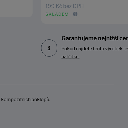
199 Kč bez DPH
SKLADEM
Garantujeme nejnižší ce
Pokud najdete tento výrobek le
nabídku.
y kompozitních poklopů.