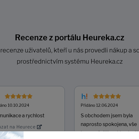
Recenze z portálu Heureka.cz
cenze uživatelů, kteří u nás provedli nákup a so
prostřednictvím systému Heureka.cz
dáno 10.10.2024
Přidáno 12.06.2024
unikace a rychlost
S obchodem jsem byla
naprosto spokojena, vše
ázat na Heurece
jsme vyřešili rychle, zboží