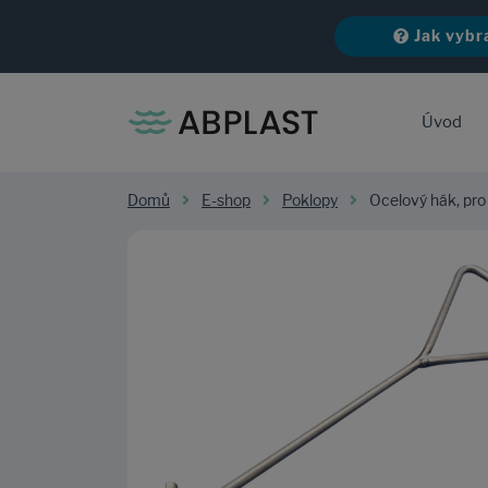
Jak vybr
Úvod
Domů
E-shop
Poklopy
Ocelový hák, pro 