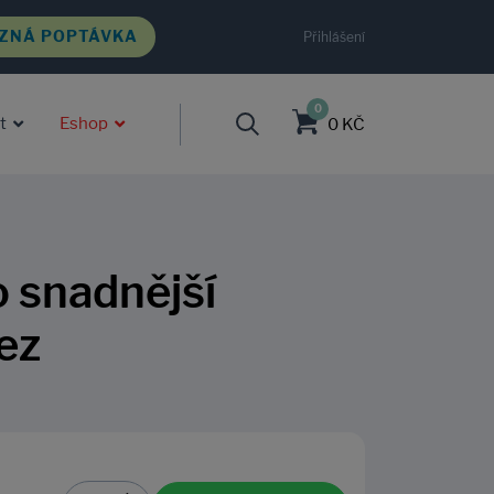
ZNÁ POPTÁVKA
Přihlášení
0
t
Eshop
0 KČ
o snadnější
ez