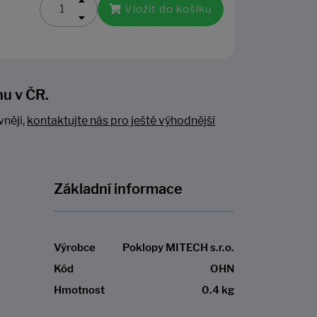
Vložit do košíku
nu v ČR.
vněji,
kontaktujte nás pro ještě výhodnější
Základní informace
Výrobce
Poklopy MITECH s.r.o.
Kód
OHN
Hmotnost
0.4 kg