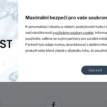
jsem obdržela do dvou dn
Zobrazit více
Ukázat na
Maximální bezpečí pro vaše soukrom
K personalizaci obsahu a reklam, poskytování funkcí s
naší návštěvnosti
využíváme soubory cookie
. Inform
používáte, sdílíme se svými partnery pro sociální média
Partneři tyto údaje mohou zkombinovat s dalšími info
poskytli nebo které získali v důsledku toho, že používát
Další hodnocení
Upravit