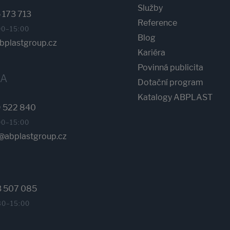
Služby
 173 713
Reference
00–15:00
Blog
plastgroup.cz
Kariéra
Povinná publicita
KA
Dotační program
Katalogy ABPLAST
 522 840
00–15:00
abplastgroup.cz
3 507 085
30–15:00