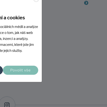
ů.
 Heurece
Spokoje
doporuču
í a cookies
Ukázat 
ociálních médií a analýze
ace o tom, jak náš web
, inzerci a analýzy.
rmacemi, které jste jim
e jejich služby.
Povolit vše