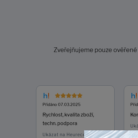
Zveřejňujeme pouze ověřené re
Přidáno 07.03.2025
Při
Rychlost, kvalita zboží,
Kom
techn. podpora
Uk
Ukázat na Heurece