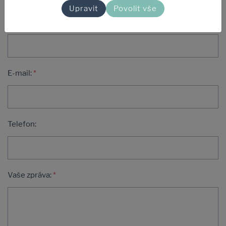
Upravit
Povolit vše
Jméno a příjmení:
*
E-mail:
*
Telefon:
Vaše zpráva:
*