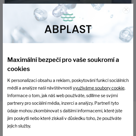
×
Penzion Jiřinka, Dolní Morava
Více informací
Maximální bezpečí pro vaše soukromí a
Zobrazit další reference
cookies
K personalizaci obsahu a reklam, poskytování funkcí sociálních
médií a analýze naší návštěvnosti
využíváme soubory cookie
.
Informace o tom, jak náš web používáte, sdílíme se svými
partnery pro sociální média, inzerci a analýzy. Partneři tyto
údaje mohou zkombinovat s dalšími informacemi, které jste
Máte dotaz? Zeptejte se nás.
jim poskytli nebo které získali v důsledku toho, že používáte
jejich služby.
Vyplňte níže uvedený formulář a my to zařídíme.