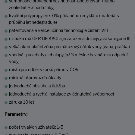
samonosné provedení bez nutnosti obetonování (nutno
zohlednit HG podmínky)
kvalitní polypropylen s 0% přidaného recyklátu (materiál v
průběhu let nedegraduje)
patentovaná a velice účinná technologie čištění VFL
čistička má CERTIFIKACI a je zařazena do nejvyšší kategorie III
velká akumulační zóna pro nárazový nátok vody (vana, pračka)
vhodná i pro chaty a chalupy (až 3 měsíce bez nátoku odpadní
vody)
místo pro odběr vzorků přímo v ČOV
minimální provozní náklady
jednoduchá obsluha a údržba
jednoduchá a rychlá instalace zvládnutelná svépomocí
záruka 10 let
Parametry:
počet trvalých uživatelů: 1-5