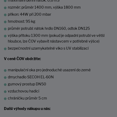
maximální denní nátok: 0,6 m3
rozměr: průměr 1400 mm, výška 1800 mm
příkon: 44W při 200 mbar
hmotnost: 95 kg
průměr potrubí: nátok hrdlo DN160, odtok DN125
výška přítoku 1300 mm (pokud je odpadní potrubí ve větší
hloubce, lze ČOV vybavit nástavcem v potřebné výšce)
bezpečnostní uzamykatelné víko s UV stabilizací
V ceně ČOV obdržíte:
manipulační oka pro jednoduché usazení do země
dmychadlo SECOH EL-60N
gumový prostup DN50
vzduchovou hadici
chráničku průměr 5 cm
Další výhody nákupu u nás: