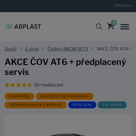
Přihlášení
0
Domů
E-shop
Čistírny AKČNÍ SETY
AKCE ČOV AT6 + pře
AKCE ČOV AT6 + předplacený
servis
35+ hodnocení
DOPRAVA
UVEDENÍ DO PROVOZU
TECHNOLOGICKÝ SERVIS
DPH 12%
1-5 OSOB