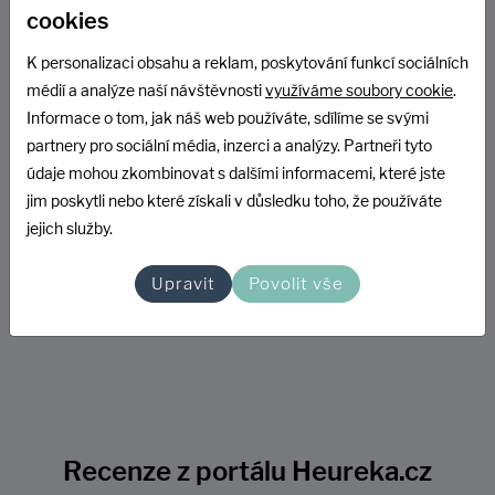
cookies
písková filtrace,...) Tím získává ČOV AT velký náskok před
konkurenčními výrobky.
K personalizaci obsahu a reklam, poskytování funkcí sociálních
médií a analýze naší návštěvnosti
využíváme soubory cookie
.
Informace o tom, jak náš web používáte, sdílíme se svými
partnery pro sociální média, inzerci a analýzy. Partneři tyto
Základní informace
údaje mohou zkombinovat s dalšími informacemi, které jste
jim poskytli nebo které získali v důsledku toho, že používáte
jejich služby.
Výrobce
Aquatec VFL s.r.o.
Kód
AKCECOV6PS
Upravit
Povolit vše
Hmotnost
100 kg
Recenze z portálu Heureka.cz