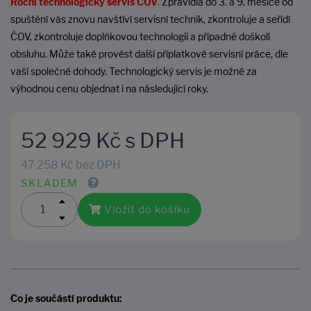
Roční technologický servis
ČOV
.
Zpravidla do 3. a 9. měsíce od
spuštění vás znovu navštíví servisní technik, zkontroluje a seřídí
ČOV, zkontroluje doplňkovou technologii a případně doškolí
obsluhu. Může také provést další příplatkové servisní práce, dle
vaší společné dohody. Technologický servis je možné za
výhodnou cenu objednat i na následující roky.
52 929 Kč s DPH
47 258 Kč bez DPH
SKLADEM
Vložit do košíku
Co je součástí produktu: