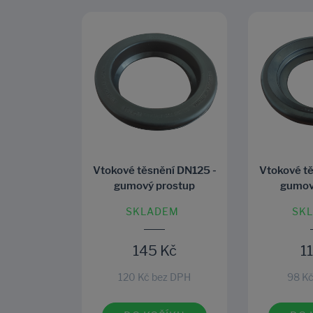
Vtokové těsnění DN125 -
Vtokové tě
gumový prostup
gumov
SKLADEM
SK
145 Kč
1
120 Kč bez DPH
98 Kč