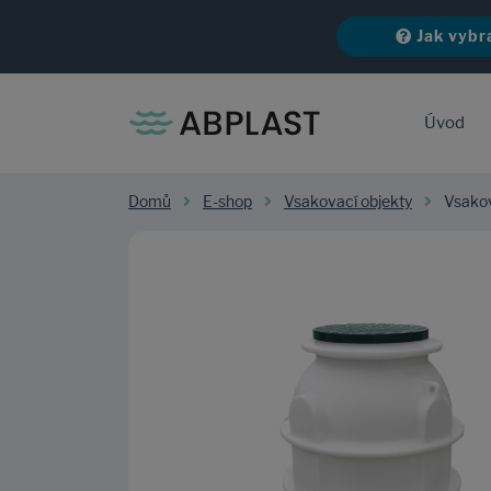
Jak vybr
Úvod
Domů
E-shop
Vsakovací objekty
Vsakov