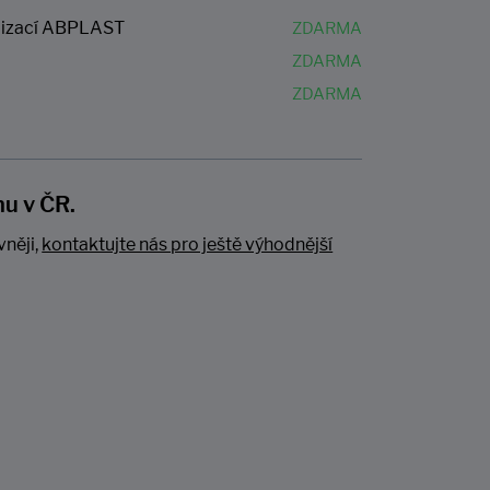
ilizací ABPLAST
nu v ČR.
vněji,
kontaktujte nás pro ještě výhodnější
ec ABPLAST ROTO
0 mm, NATUR
SKLADEM
1 053 Kč
70 Kč bez DPH