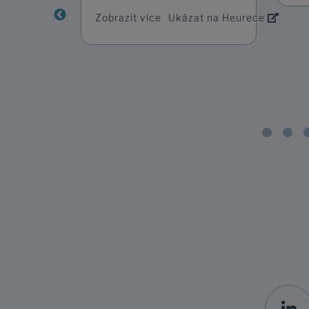
jsem obdržela do dvou dnů.
Zobrazit více
Ukázat na Heurece