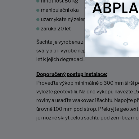
hmotnost 80 kg
manipulační oka
uzamykatelný zelený kryt s nosností 200 k
záruka 20 let
Šachta je vyrobena z PE materiálu 1. jakosti
sváry a při výrobě nepoužíváme žádný recykl
let k jejich degradaci.
Doporučený postup instalace:
Proveďte výkop minimálně o 300 mm širší p
vyložte geotextilií. Na dno výkopu navezte 
roviny a usaďte vsakovací šachtu. Napojte př
úrovně 100 mm pod strop. Překryjte geotexti
je možné skrýt celou šachtu pod zem bez mo