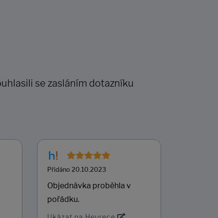
uhlasili se zasláním dotazníku
Přidáno 20.10.2023
Přidáno 2
Objednávka proběhla v
Vše bylo
pořádku.
Ukázat 
Ukázat na Heurece