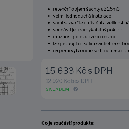
retenční objem šachty až 1,5m3
velmi jednoduchá instalace
sami si zvolíte umístění a velikost
součástí je uzamykatelný poklop
možnost pojezdového řešení
lze propojit několim šachet za seb
na přání vytvoříme sedimentační pr
15 633 Kč s DPH
12 920 Kč bez DPH
SKLADEM
Co je součástí produktu: