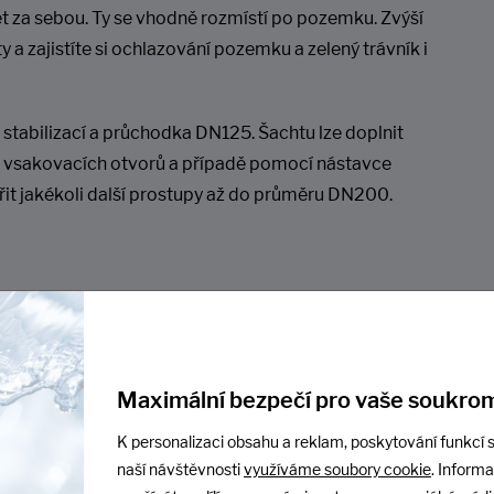
et za sebou. Ty se vhodně rozmístí po pozemku. Zvýší
a zajistíte si ochlazování pozemku a zelený trávník i
 stabilizací a průchodka DN125. Šachtu lze doplnit
ění vsakovacích otvorů a případě pomocí nástavce
ořit jakékoli další prostupy až do průměru DN200.
Maximální bezpečí pro vaše soukrom
K personalizaci obsahu a reklam, poskytování funkcí s
naší návštěvnosti
využíváme soubory cookie
. Inform