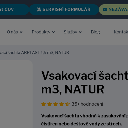
at ČOV
SERVISNÍ FORMULÁŘ
NEZÁVA
O nás
Produkty
Služby
Blog
Kontak
ací šachta ABPLAST 1,5 m3, NATUR
Vsakovací šach
m3, NATUR
35+ hodnocení
Vsakovací šachta vhodná k zasakování 
čistíren nebo dešťové vody ze střech.