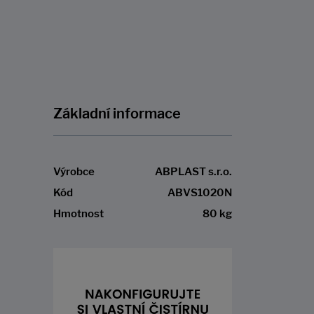
DO KOŠÍKU
Základní informace
Výrobce
ABPLAST s.r.o.
Kód
ABVS1020N
Hmotnost
80 kg