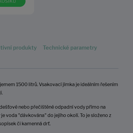
KOŠÍKU
DO KOŠÍKU
tivní produkty
Technické parametry
emem 1500 litrů. Vsakovací jímka je ideálním řešením
í.
 dešťové nebo přečištěné odpadní vody přímo na
e voda "dávkována" do jejího okolí. To je složeno z
rkopísek či kamenná drť.