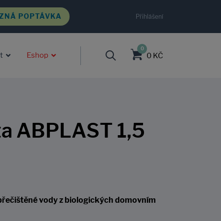
ZNÁ POPTÁVKA
Přihlášení
0
t
Eshop
0 KČ
ta ABPLAST 1,5
přečištěné vody z biologických domovním