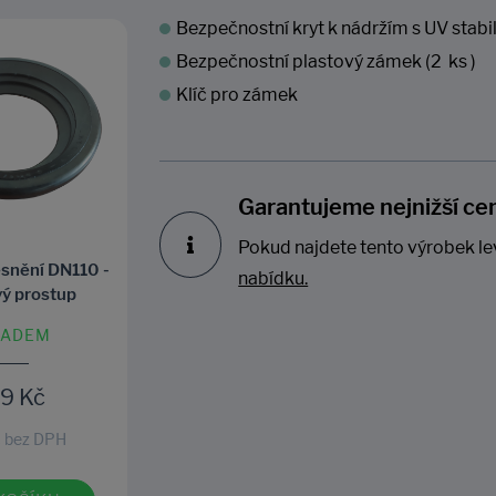
Bezpečnostní kryt k nádržím s UV stab
Bezpečnostní plastový zámek (2 ks )
Klíč pro zámek
Garantujeme nejnižší ce
Pokud najdete tento výrobek le
snění DN110 -
Vtokové těsnění DN160 -
Nástav
nabídku.
ý prostup
gumový prostup
25
LADEM
SKLADEM
19 Kč
191 Kč
 bez DPH
158 Kč bez DPH
8