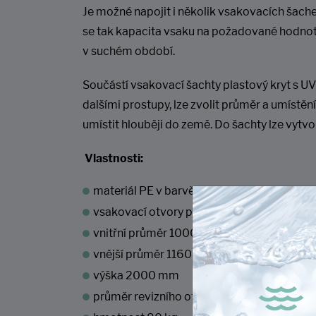
Je možné napojit i několik vsakovacích šach
se tak kapacita vsaku na požadované hodnoty 
v suchém období.
Součástí vsakovací šachty plastový kryt s UV
dalšími prostupy, lze zvolit průměr a umíst
umístit hlouběji do země. Do šachty lze vytv
Vlastnosti:
materiál PE v barvě NATUR
vsakovací otvory průměr 38 mm
vnitřní průměr 1000 mm
vnější průměr 1160 mm
výška 2000 mm
průměr revizního otvoru 580 mm