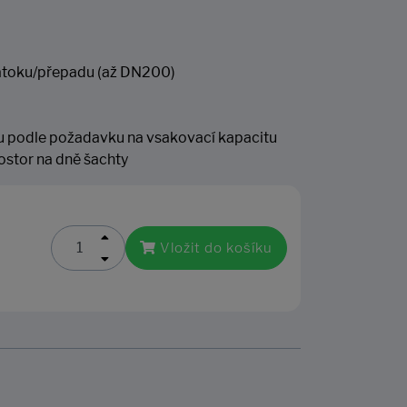
 nátoku/přepadu (až DN200)
ou podle požadavku na vsakovací kapacitu
ostor na dně šachty
Vložit do košíku