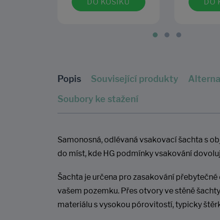
DO KOŠÍKU
DO 
Popis
Související produkty
Alterna
Soubory ke stažení
Samonosná, odlévaná vsakovací šachta s obj
do míst, kde HG podmínky vsakování dovoluj
Šachta je určena pro zasakování přebytečné
vašem pozemku. Přes otvory ve stěně šachty j
materiálu s vysokou pórovitostí, typicky ště