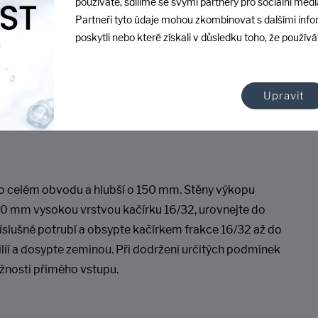
používáte, sdílíme se svými partnery pro sociální média
Partneři tyto údaje mohou zkombinovat s dalšími info
poskytli nebo které získali v důsledku toho, že používát
g
 technologií rotačního odlévání. Konstrukce nemá žádné
Upravit
ovaný materiál. U našich šachet nedochází v průběhu
o celém obvodu a hlubší o 150 mm. Stěny výkopu
150 mm vysokou vrstvou kačírku 16/32, urovnejte do
íslušné potrubí a obsypte kačírkem frakce 16/32 až do
lií a dosypte zeminou. Při dodržení určitých podmínek
žnosti přímého vstupu.