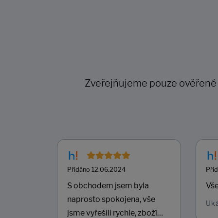
Zveřejňujeme pouze ověřené re
Přidáno 12.06.2024
Při
ost
S obchodem jsem byla
Vše
naprosto spokojena, vše
Uk
jsme vyřešili rychle, zboží