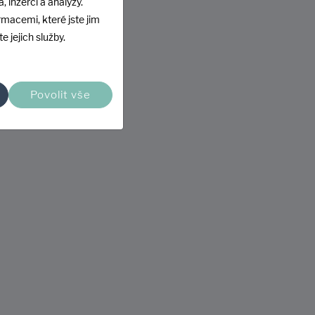
, inzerci a analýzy.
rmacemi, které jste jim
e jejich služby.
Povolit vše