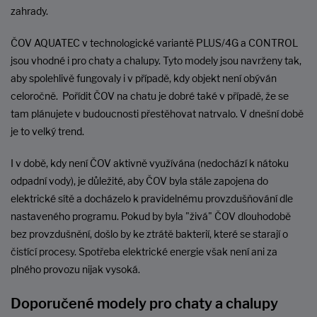
zahrady.
ČOV AQUATEC v technologické variantě PLUS/4G a CONTROL
jsou vhodné i pro chaty a chalupy. Tyto modely jsou navrženy tak,
aby spolehlivě fungovaly i v případě, kdy objekt není obýván
celoročně. Pořídit ČOV na chatu je dobré také v případě, že se
tam plánujete v budoucnosti přestěhovat natrvalo. V dnešní době
je to velký trend.
I v době, kdy není ČOV aktivně využívána (nedochází k nátoku
odpadní vody), je důležité, aby ČOV byla stále zapojena do
elektrické sítě a docházelo k pravidelnému provzdušňování dle
nastaveného programu. Pokud by byla "živá" ČOV dlouhodobě
bez provzdušnění, došlo by ke ztrátě bakterií, které se starají o
čistící procesy. Spotřeba elektrické energie však není ani za
plného provozu nijak vysoká.
Doporučené modely pro chaty a chalupy