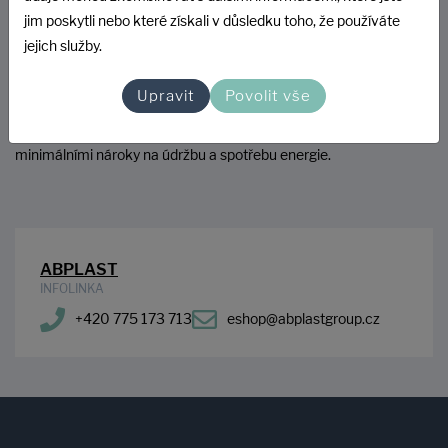
do obecní nebo městské centrální čistírny.
jim poskytli nebo které získali v důsledku toho, že používáte
jejich služby.
Moderní ČOV AQUATEC PLUS/4G nebo CONTOL, mají vysokou
účinnost čištění a jsou vhodné i pro sezónní užívání. Jsou menší,
Upravit
Povolit vše
levnější na instalaci a umožňují využití přečištěné vody. Při
správném výběru modelu ČOV získáte efektivní řešení s
minimálními nároky na údržbu a spotřebu energie.
ABPLAST
INFOLINKA
+420 775 173 713
eshop@abplastgroup.cz