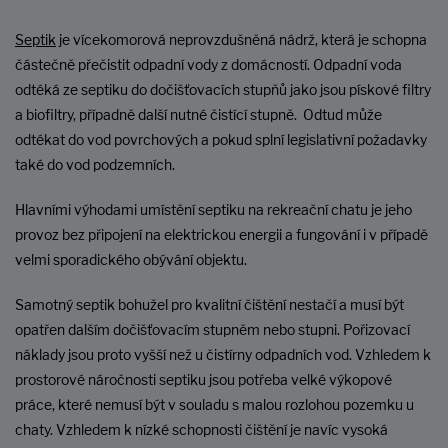
Septik
je vícekomorová neprovzdušněná nádrž, která je schopna
částečně přečistit odpadní vody z domácností. Odpadní voda
odtéká ze septiku do dočišťovacích stupňů jako jsou pískové filtry
a biofiltry, případně další nutné čistící stupně. Odtud může
odtékat do vod povrchových a pokud splní legislativní požadavky
také do vod podzemních.
Hlavními výhodami umístění septiku na rekreační chatu je jeho
provoz bez připojení na elektrickou energii a fungování i v případě
velmi sporadického obývání objektu.
Samotný septik bohužel pro kvalitní čištění nestačí a musí být
opatřen dalším dočišťovacím stupněm nebo stupni. Pořizovací
náklady jsou proto vyšší než u čistírny odpadních vod. Vzhledem k
prostorové náročnosti septiku jsou potřeba velké výkopové
práce, které nemusí být v souladu s malou rozlohou pozemku u
chaty. Vzhledem k nízké schopnosti čištění je navíc vysoká