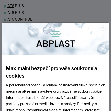
AT6
PLUS
AT8
PLUS
AT6 CONTROL
×
AT8 CONTROL
Výběrem vhodného modelu můžete zajistit, že vaše ČOV bude
fungovat efektivně i při sezónním užívání chaty či chalupy.
ZÁVĚR
Maximální bezpečí pro vaše soukromí a
Při rozhodování mezi septikem s filtrem a domovní čistírnou
cookies
odpadních vod je důležité zvážit podmínky užívání vaší chaty či
chalupy. Septik s filtrem nevyžaduje elektřinu a je vhodný pro delší
K personalizaci obsahu a reklam, poskytování funkcí sociálních
neobývání, ale má vyšší pořizovací náklady a vyžaduje více
médií a analýze naší návštěvnosti
využíváme soubory cookie
.
prostoru.
Informace o tom, jak náš web používáte, sdílíme se svými
Při opravdu nízkém využívání objektu vychází zpravidla nejlépe
partnery pro sociální média, inzerci a analýzy. Partneři tyto
nákup bezodtokové nádrže (jímky) a 1x ročně vývoz odpadní vody
údaje mohou zkombinovat s dalšími informacemi, které jste