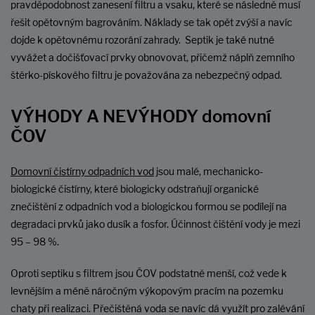
pravděpodobnost zanesení filtru a vsaku, které se následně musí
řešit opětovným bagrováním. Náklady se tak opět zvýší a navíc
dojde k opětovnému rozorání zahrady. Septik je také nutné
vyvážet a dočišťovací prvky obnovovat, přičemž náplň zemního
štěrko-pískového filtru je považována za nebezpečný odpad.
VÝHODY A NEVÝHODY domovní
ČOV
Domovní čistírny odpadních vod
jsou malé, mechanicko-
biologické čistírny, které biologicky odstraňují organické
znečištění z odpadních vod a biologickou formou se podílejí na
degradaci prvků jako dusík a fosfor. Účinnost čištění vody je mezi
95 – 98 %.
Oproti septiku s filtrem jsou ČOV podstatně menší, což vede k
levnějším a méně náročným výkopovým pracím na pozemku
chaty při realizaci. Přečištěná voda se navíc dá využít pro zalévání