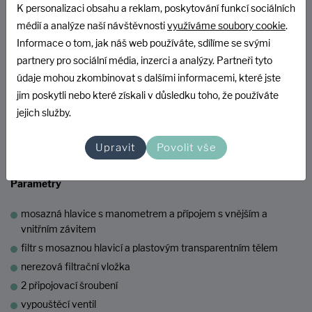
K personalizaci obsahu a reklam, poskytování funkcí sociálních
FILTR JEMNÝCH ČÁSTIC S
médií a analýze naší návštěvnosti
využíváme soubory cookie
.
PROPLACHEM
Informace o tom, jak náš web používáte, sdílíme se svými
partnery pro sociální média, inzerci a analýzy. Partneři tyto
údaje mohou zkombinovat s dalšími informacemi, které jste
Filtr s proplachem
Protector Mini
je určen k odfiltrování
jim poskytli nebo které získali v důsledku toho, že používáte
mechanických nečistot z pitné a užitkové vody. Chrání vodovodní
jejich služby.
potrubí a nainstalované armatury včetně zařízení, před funkčními
závadami a korozí vyvolanými cizími částicemi, např. kousky rzi,
Upravit
Povolit vše
pilin či písku aj.
Parametry
mosazná hlavice s manometrem a přípojem s vnějším a
vnitřním závitem
filtr s mosaznou hlavicí a plastovým transparentním tělem
nerezová filtrační vložka
2 připojovací šroubení
vypouštěcí ventil