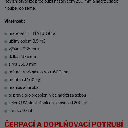
Revizní otvor lze prodloužit nástavcem 250 mm a nádrž usadit
hlouběji do země.
Vlastnosti:
materiál PE - NATUR (bílá)
užitný objem 3,5 m3
výška 2035 mm
délka 2376 mm
šířka 1550 mm
průměr revizního otvoru 600 mm
hmotnost 160 kg
manipulační oka
příprava pro propojení více nádrží za sebou
zelený UV stabilní poklop s nosností 200 kg
záruka 10 let
ČERPACÍ A DOPLŇOVACÍ POTRUBÍ