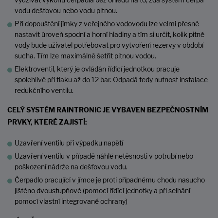
využívat výkonu čerpadla bez ohledu na to, zda systém čerpá
vodu dešťovou nebo vodu pitnou.
Při dopouštění jímky z veřejného vodovodu lze velmi přesně
nastavit úroveň spodní a horní hladiny a tím si určit, kolik pitné
vody bude uživatel potřebovat pro vytvoření rezervy v období
sucha. Tím lze maximálně šetřit pitnou vodou.
Elektroventil, který je ovládán řídící jednotkou pracuje
spolehlivě při tlaku až do 12 bar. Odpadá tedy nutnost instalace
redukčního ventilu.
CELÝ SYSTÉM RAINTRONIC JE VYBAVEN BEZPEČNOSTNÍM
PRVKY, KTERÉ ZAJISTÍ:
Uzavření ventilu při výpadku napětí
Uzavření ventilu v případě náhlé netěsnosti v potrubí nebo
poškození nádrže na dešťovou vodu.
Čerpadlo pracující v jímce je proti případnému chodu nasucho
jištěno dvoustupňově (pomocí řídící jednotky a při selhání
pomocí vlastní integrované ochrany)