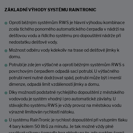
ZÁKLADNÍ VÝHODY SYSTÉMU RAINTRONIC
Oproti běžným systémům RWS je hlavní výhodou kombinace
zcela tichého ponorného automatického čerpadla v nádrži na
dešťovou vodu a řídícího systému pro dopouštění nádrže při
nedostatku dešťové vody.
Možnost odběru vody kdekoliv na trase od dešťové jímky k
domu.
Potrubí je zde jen výtlačné a oproti běžným systémům RWS s
povrchovým čerpadlem odpadá sací potrubí. U výtlačného
potrubí není nutné dodržovat spád, potrubí může být i menší
dimenze, odpadá limit vzdálenosti jímky a domu.
Díky možnosti podstatně rychlejšího dopouštění z městského
vodovodu je systém vhodný i pro automatické závlahy. U
stávajícího systému RWS je vždy provoz na městskou vodu
výrazně limitován rychlostí nátoku.
U systému RainTronic je rychlost dopouštění při vstupním tlaku
4 bary kolem 50 litrů za minutu. Je tak možné vždy plně