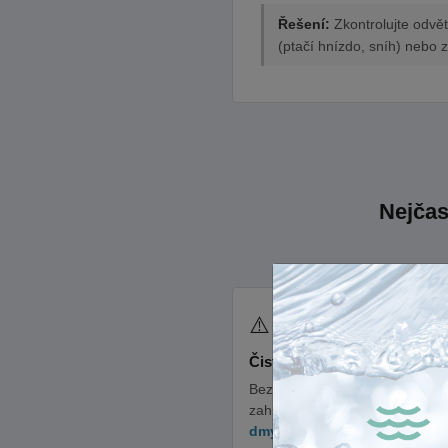
Řešení:
Zkontrolujte odvět
(ptačí hnízdo, sníh) nebo z
Nejčas
⚠️
Čistička „nedýchá"
Bez kyslíku obsah nádrže
zahnívá. Zkontrolujte
dmychadlo
, vzduchový filtr