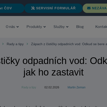
at ČOV
SERVISNÍ FORMULÁŘ
NEZÁVA
O nás
Produkty
Služby
Blog
Kontak
Rady a tipy
Zápach z čističky odpadních vod: Odkud se bere a 
stičky odpadních vod: Odk
jak ho zastavit
Rady a tipy
02.02.2026
Martin Zeman