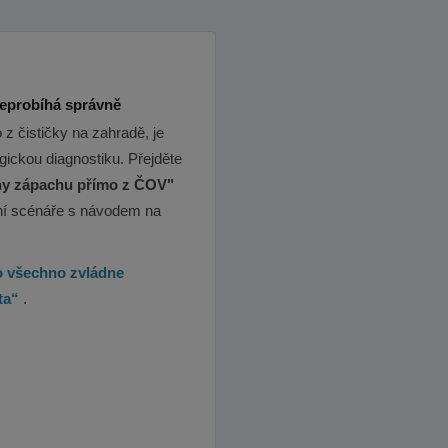
neprobíhá správně
z čističky na zahradě, je
gickou diagnostiku. Přejděte
iny zápachu přímo z ČOV"
tní scénáře s návodem na
 všechno zvládne
kta“
.