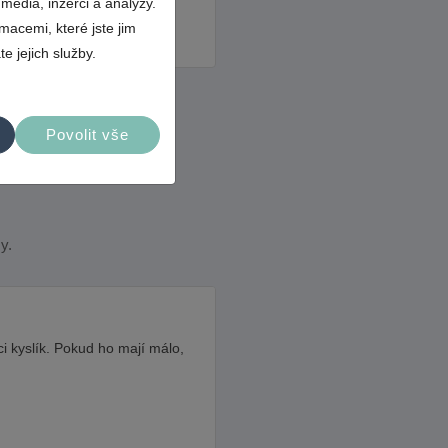
média, inzerci a analýzy.
a čistírna zapáchá.
macemi, které jste jim
Více o příčině →
e jejich služby.
Povolit vše
y.
ci kyslík. Pokud ho mají málo,