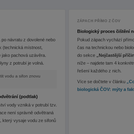
ZÁPACH PŘÍMO Z ČOV
Biologický proces čištění 
á po návratu z dovolené nebo
Pokud zápach vychází přímo 
 (technická místnost,
čas na technickou nebo biolo
je jako pachová uzávěra.
do sekce
„Nejčastější příč
yny z potrubí je volná.
níže – najdete tam 4 konkré
řešení každého z nich.
tit vodu a sifon znovu
Více se dočtete v článku
„Co
biologická ČOV: mýty a fa
dvětrání (podtlak)
tví vody vzniká v potrubí tzv.
zace není správně odvětraná
, který vysaje vodu ze sifonů