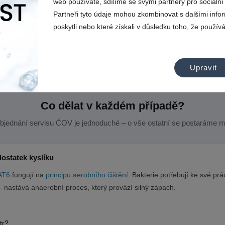
web používáte, sdílíme se svými partnery pro sociální 
se zastaví.
a kal začne zapáchat.
Partneři tyto údaje mohou zkombinovat s dalšími infor
Více o příčině →
Více o příčině →
poskytli nebo které získali v důsledku toho, že používát
Také si můžete přečíst článek
Co nepatří do ČOV
.
Upravit
Co dělat v každém případě?
bjednání servisu ČOV je jednoduché – o vše ostatní se postaráme m
ostatek kyslíku
AT6
fungují na
principu aerobního čištění
. Bakterie potřebují ke své prá
 nastává anaerobní proces, který provází silný zápach.
tr?