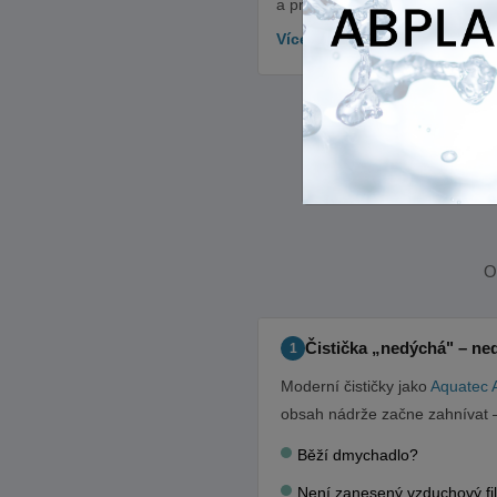
a provzdušňovací elementy.
Více o příčině →
O
Čistička „nedýchá" – ned
1
Moderní čističky jako
Aquatec 
obsah nádrže začne zahnívat –
Běží dmychadlo?
Není zanesený vzduchový fil