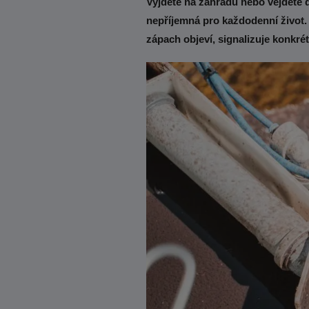
Vyjdete na zahradu nebo vejdete d
nepříjemná pro každodenní život.
zápach objeví, signalizuje konkré