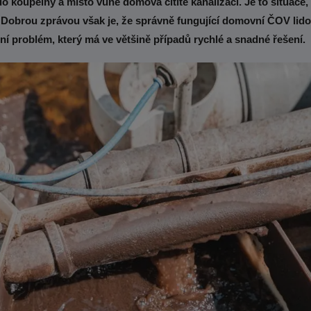
o koupelny a místo vůně domova cítíte kanalizaci. Je to situace,
 Dobrou zprávou však je, že správně fungující domovní ČOV lid
tní problém, který má ve většině případů rychlé a snadné řešení.