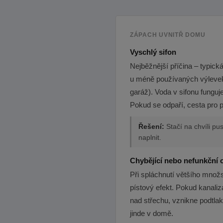
ZÁPACH UVNITŘ DOMU
Vyschlý sifon
Nejběžnější příčina – typick
u méně používaných výlevek
garáž). Voda v sifonu fungu
Pokud se odpaří, cesta pro pl
Řešení:
Stačí na chvíli pus
naplnit.
Chybějící nebo nefunkční o
Při spláchnutí většího množs
pístový efekt. Pokud kanali
nad střechu, vznikne podtlak
jinde v domě.