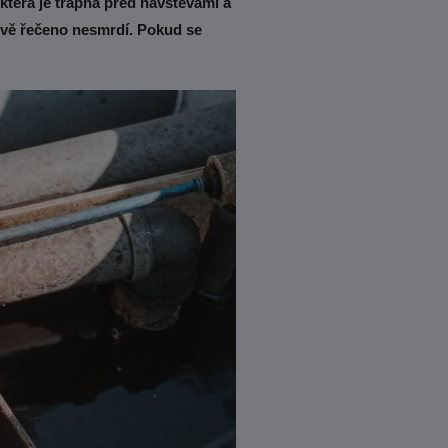
 která je trapná před návštěvami a
ově řečeno nesmrdí. Pokud se