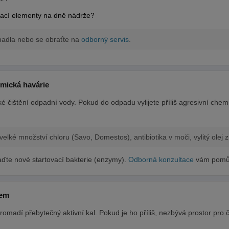
ací elementy na dně nádrže?
chadla nebo se obraťte na
odborný servis
.
emická havárie
cké čištění odpadní vody. Pokud do odpadu vylijete příliš agresivní chem
velké množství chloru (Savo, Domestos), antibiotika v moči, vylitý olej z
te nové startovací bakterie (enzymy).
Odborná konzultace
vám pomůž
lem
omadí přebytečný aktivní kal. Pokud je ho příliš, nezbývá prostor pro č