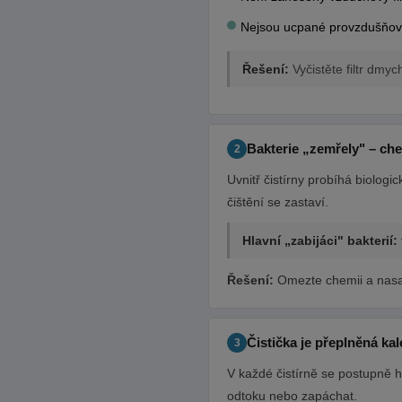
Nejsou ucpané provzdušňov
Řešení:
Vyčistěte filtr dmy
Bakterie „zemřely" – ch
2
Uvnitř čistírny probíhá biologi
čištění se zastaví.
Hlavní „zabijáci" bakterií:
Řešení:
Omezte chemii a nasaď
Čistička je přeplněná ka
3
V každé čistírně se postupně hr
odtoku nebo zapáchat.