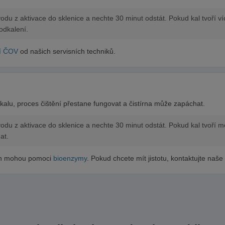
du z aktivace do sklenice a nechte 30 minut odstát. Pokud kal tvoří 
odkalení.
í ČOV
od našich servisních techniků.
 kalu, proces čištění přestane fungovat a čistírna může zapáchat.
odu z aktivace do sklenice a nechte 30 minut odstát. Pokud kal tvoří 
at.
ch mohou pomoci
bioenzymy
. Pokud chcete mít jistotu, kontaktujte naše