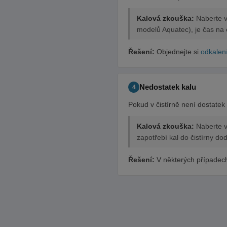
Kalová zkouška:
Naberte vo
modelů Aquatec), je čas na 
Řešení:
Objednejte si
odkalen
Nedostatek kalu
4
Pokud v čistírně není dostatek
Kalová zkouška:
Naberte v
zapotřebí kal do čistírny dod
Řešení:
V některých případe