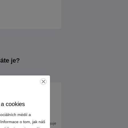
áte je?
×
?
 a cookies
Nedostatek kalu
Méně než 20 % kalu ve
ociálních médií a
sklenici znamená, že
 Informace o tom, jak náš
biologický proces nefunguje