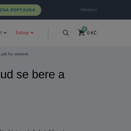
ZNÁ POPTÁVKA
Přihlášení
0
t
Eshop
0 KČ
jak ho zastavit
ud se bere a