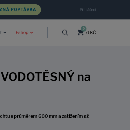
ZNÁ POPTÁVKA
Přihlášení
0
t
Eshop
0 KČ
í, VODOTĚSNÝ na
achtu s průměrem 600 mm a zatížením až