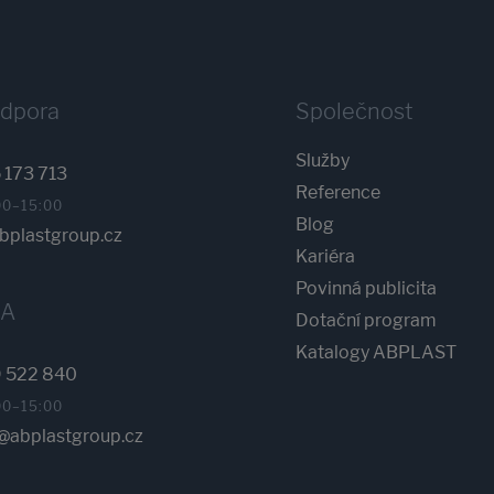
odpora
Společnost
Služby
 173 713
Reference
00–15:00
Blog
plastgroup.cz
Kariéra
Povinná publicita
KA
Dotační program
Katalogy ABPLAST
 522 840
00–15:00
abplastgroup.cz