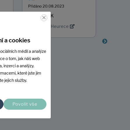
Přidáno 20.08.2023
Přidáno 2
×
Vše bylo OK
Cena 
Možno
Ukázat na Heurece
odbě
í a cookies
S obcho
ociálních médií a analýze
jsem spo
ace o tom, jak náš web
- chyběl
, inzerci a analýzy.
stavu obj
Zobrazit
rmacemi, které jste jim
mohu při
e jejich služby.
zboží.
Povolit vše