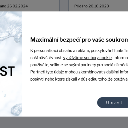
dáno 26.02.2024
Přidáno 20.10.2023
Vyber
Objednávka proběhla v
Ceny
pořádku.
Komunikace
Ukázat na Heurece
Maximální bezpečí pro vaše soukrom
okojenost opakovaně,
K personalizaci obsahu a reklam, poskytování funkcí s
oručuji
naší návštěvnosti
využíváme soubory cookie
. Inform
ázat na Heurece
používáte, sdílíme se svými partnery pro sociální média
Partneři tyto údaje mohou zkombinovat s dalšími info
poskytli nebo které získali v důsledku toho, že používát
Upravit
Další hodnocení