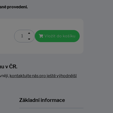
sné provedení.
Vložit do košíku
nu v ČR.
vněji,
kontaktujte nás pro ještě výhodnější
Základní informace