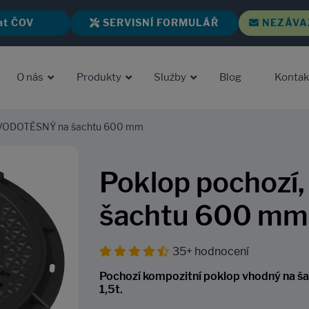
at ČOV
SERVISNÍ FORMULÁŘ
NEZÁVA
O nás
Produkty
Služby
Blog
Kontak
, VODOTĚSNÝ na šachtu 600 mm
Poklop pochoz
šachtu 600 mm
35+ hodnocení
Pochozí kompozitní poklop vhodný na š
1,5t.