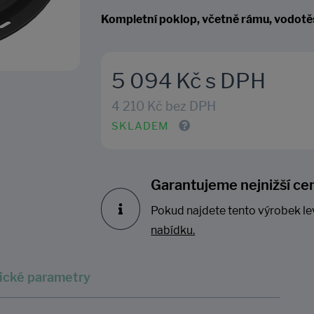
Kompletní poklop, včetně rámu, v
odotě
5 094 Kč s DPH
4 210 Kč bez DPH
SKLADEM
Garantujeme nejnižší ce
Pokud najdete tento výrobek le
nabídku.
ické parametry