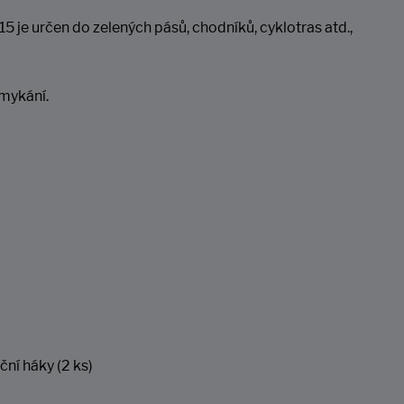
je určen do zelených pásů, chodníků, cyklotras atd.,
mykání.
ní háky (2 ks)