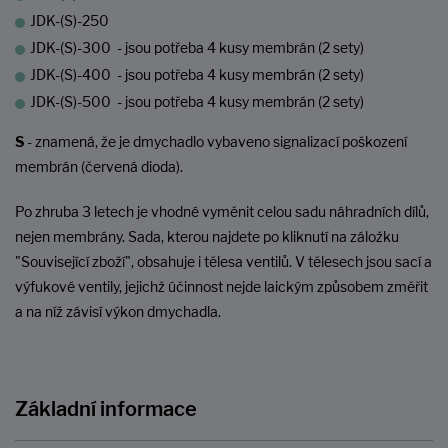
JDK-(S)-250
JDK-(S)-300 - jsou potřeba 4 kusy membrán (2 sety)
JDK-(S)-400 - jsou potřeba 4 kusy membrán (2 sety)
JDK-(S)-500 - jsou potřeba 4 kusy membrán (2 sety)
S
- znamená, že je dmychadlo vybaveno signalizací poškození
membrán (červená dioda).
Po zhruba 3 letech je vhodné vyměnit celou sadu náhradních dílů,
nejen membrány. Sada, kterou najdete po kliknutí na záložku
"Související zboží", obsahuje i tělesa ventilů. V tělesech jsou sací a
výfukové ventily, jejichž účinnost nejde laickým způsobem změřit
a na níž závisí výkon dmychadla.
Základní informace