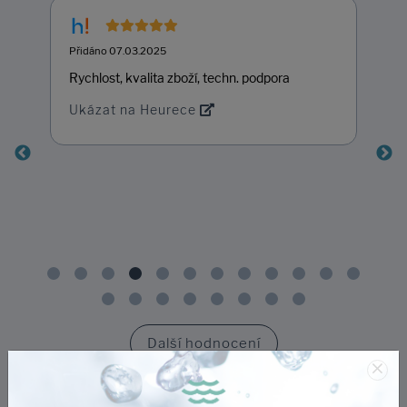
Přidáno 07.03.2025
Rychlost, kvalita zboží, techn. podpora
Ukázat na Heurece
Další hodnocení
×