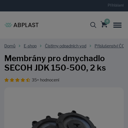
Přihlášení
0
Domů
E-shop
Čistírny odpadních vod
Příslušenství ČOV
Membrány pro dmychadlo
SECOH JDK 150-500, 2 ks
35+ hodnocení