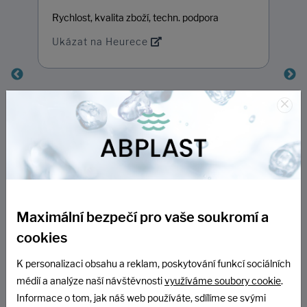
Rychlost, kvalita zboží, techn. podpora
Ukázat na Heurece
×
Maximální bezpečí pro vaše soukromí a
Další hodnocení
cookies
K personalizaci obsahu a reklam, poskytování funkcí sociálních
médií a analýze naší návštěvnosti
využíváme soubory cookie
.
Informace o tom, jak náš web používáte, sdílíme se svými