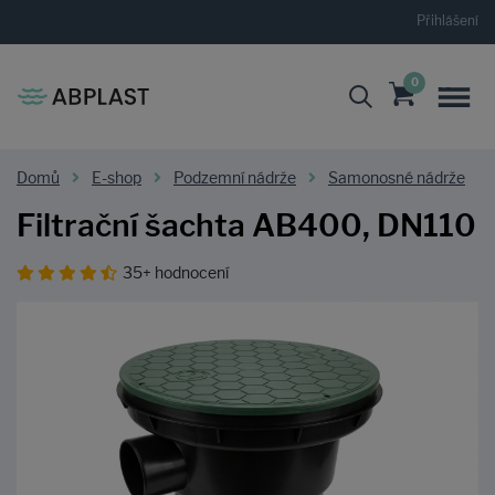
Přihlášení
0
Domů
E-shop
Podzemní nádrže
Samonosné nádrže
Filtrační šachta AB400, DN110
35+ hodnocení