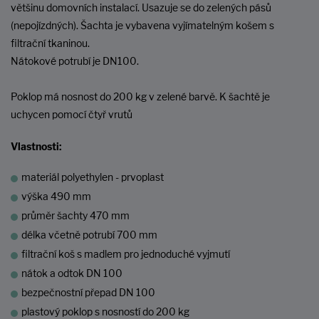
většinu domovních instalací. Usazuje se do zelených pásů
(nepojízdných). Šachta je vybavena vyjímatelným košem s
filtrační tkaninou.
Nátokové potrubí je DN100.
Poklop má nosnost do 200 kg v zelené barvě. K šachtě je
uchycen pomocí čtyř vrutů
Vlastnosti:
materiál polyethylen - prvoplast
výška 490 mm
průměr šachty 470 mm
délka včetně potrubí 700 mm
filtrační koš s madlem pro jednoduché vyjmutí
nátok a odtok DN 100
bezpečnostní přepad DN 100
plastový poklop s nosností do 200 kg