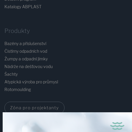
Katalogy ABPLAST
Produkty
Bazény a příslušenství
Čistírny odpadních vod
Žumpy a odpadní jímky
Nádrže na dešťovou vodu
Šachty
Atypická výroba pro průmysl
Rotomoulding
Zóna pro projektanty
Obchodní partneři