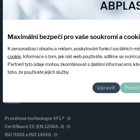
Informace
Maximální bezpečí pro vaše soukromí a cook
Kde působíme
Výhody nákupu
K personalizaci obsahu a reklam, poskytování funkcí sociálních mé
Doprava a platba
cookie
. Informace o tom, jak náš web používáte, sdílíme se svými pa
Často kladené dotazy
Partneři tyto údaje mohou zkombinovat s dalšími informacemi, které
Zásady ochrany osobních údajů
toho, že používáte jejich služby.
Obchodní podmínky
Reklamační řád
Upravit
Povoli
Dokumenty
Cookies
Prověřená technologie VFL®
Certifikace CE (EN 12566-3)
ISO 9001 a ISO 14001