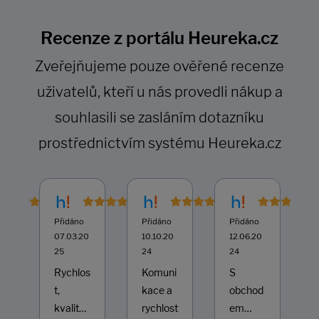
Recenze z portálu Heureka.cz
Zveřejňujeme pouze ověřené recenze
uživatelů, kteří u nás provedli nákup a
souhlasili se zasláním dotazníku
prostřednictvím systému Heureka.cz
Přidáno
Přidáno
Přidáno
0
07.03.20
10.10.20
12.06.20
25
24
24
Rychlos
Komuni
S
i
t,
kace a
obchod
kvalita
rychlost
em