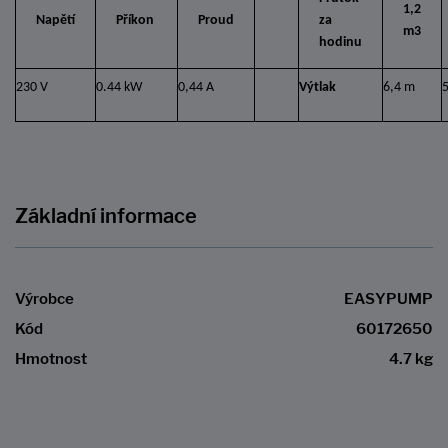
1,2
Napětí
Příkon
Proud
za
m3
hodinu
230 V
0.44 kW
0,44 A
Výtlak
6,4 m
Základní informace
Výrobce
EASYPUMP
Kód
60172650
Hmotnost
4.7 kg