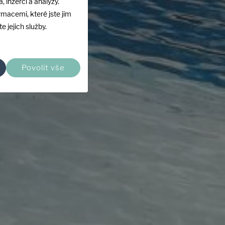
, inzerci a analýzy.
rmacemi, které jste jim
e jejich služby.
Povolit vše