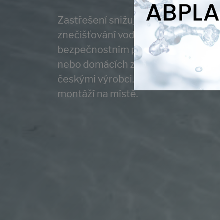
Zastřešení snižuje tepelné ztráty 
znečišťování vody nečistotami. Je 
bezpečnostním prvkem, který chrán
nebo domácích zvířat do bazénu. S
českými výrobci. Zařídíme Vám zast
montáží na místě.