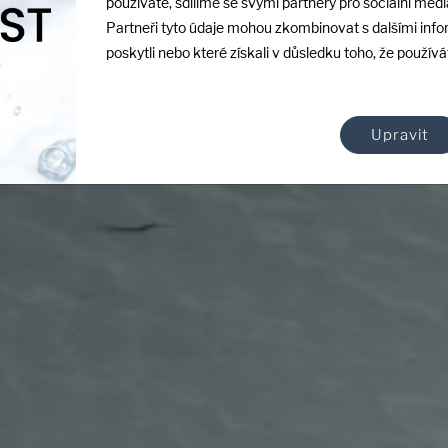
používáte, sdílíme se svými partnery pro sociální média
Partneři tyto údaje mohou zkombinovat s dalšími info
odparem a zamezuje
poskytli nebo které získali v důsledku toho, že používát
také důležitým
í před pádem dětí
polupracujeme s ryze
Upravit
řešení na míru spolu s