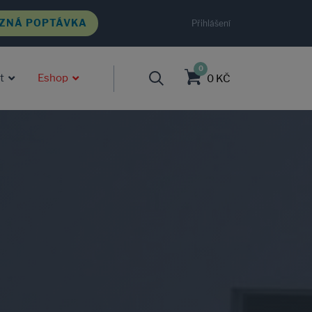
ZNÁ POPTÁVKA
Přihlášení
0
t
Eshop
0 KČ