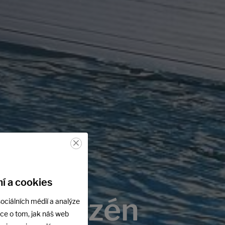
×
í a cookies
če o bazén
ociálních médií a analýze
ace o tom, jak náš web