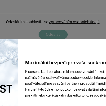
Odesláním souhlasíte se
zpracováním osobních údajů
.
Odeslat
Maximální bezpečí pro vaše soukrom
K personalizaci obsahu a reklam, poskytování funkcí s
naší návštěvnosti
využíváme soubory cookie
. Inform
odpora
Společnost
používáte, sdílíme se svými partnery pro sociální média
Partneři tyto údaje mohou zkombinovat s dalšími info
Služby
poskytli nebo které získali v důsledku toho, že používát
 173 713
Reference
00–15:00