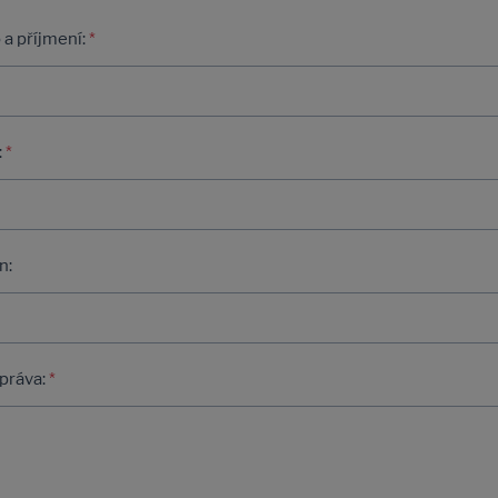
a příjmení:
*
:
*
n:
práva:
*