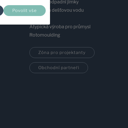
Žumpy a odpadní jímky
Nádrže na dešťovou vodu
Povolit vše
Šachty
Atypická výroba pro průmysl
Rotomoulding
Zóna pro projektanty
Obchodní partneři