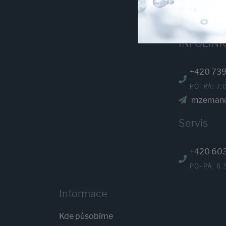
eshop@ab
INFOLIN
+420 739
PO–PÁ: 7:
mzeman@
Servis
+420 60
PO–PÁ: 6:
Informace
Kde působíme