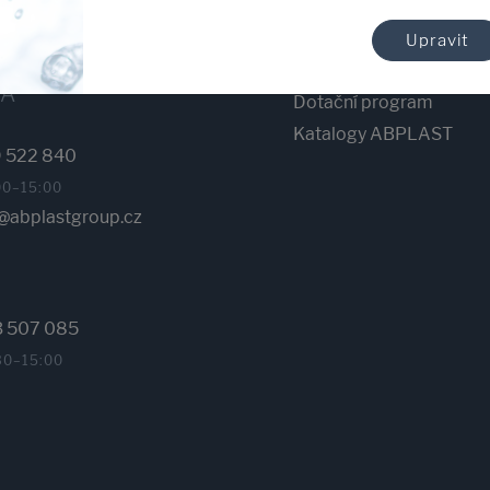
Blog
plastgroup.cz
Kariéra
Upravit
Povinná publicita
KA
Dotační program
Katalogy ABPLAST
 522 840
00–15:00
abplastgroup.cz
3 507 085
30–15:00