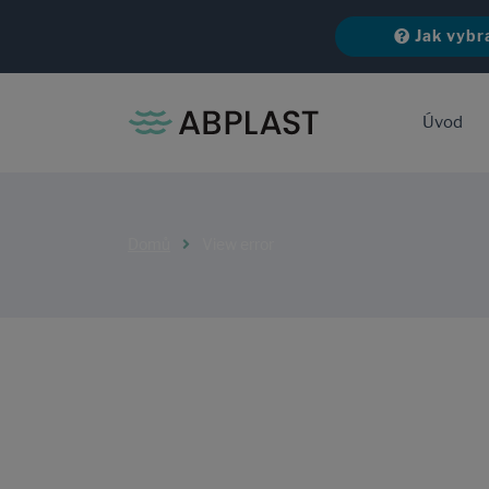
Jak vybr
Úvod
Domů
View error