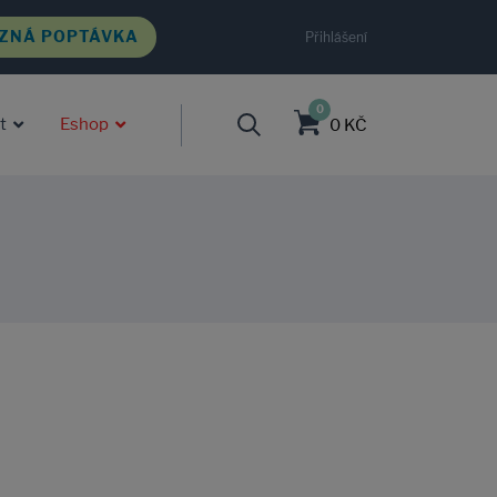
ZNÁ POPTÁVKA
Přihlášení
0
t
Eshop
0 KČ