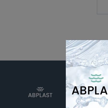
E-shop p
+420 775
PO–PÁ: 7: