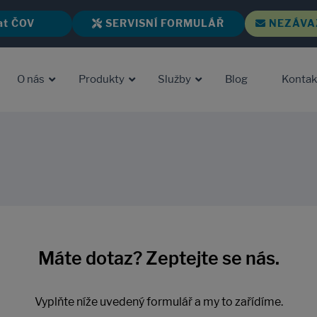
at ČOV
SERVISNÍ FORMULÁŘ
NEZÁVA
O nás
Produkty
Služby
Blog
Kontak
Máte dotaz? Zeptejte se nás.
Vyplňte níže uvedený formulář a my to zařídíme.