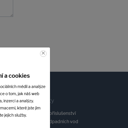
×
í a cookies
ociálních médií a analýze
ace o tom, jak náš web
Produkty
, inzerci a analýzy.
rmacemi, které jste jim
Bazény a příslušenství
e jejich služby.
Čistírny odpadních vod