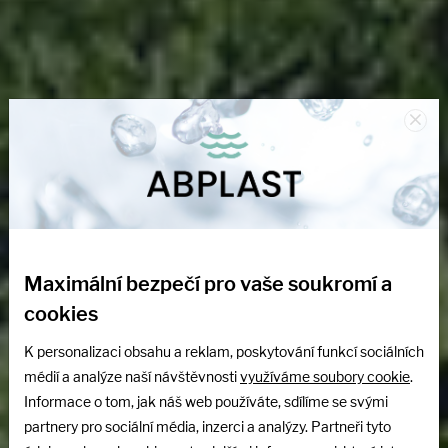
×
Certifikované ČOV –
Maximální bezpečí pro vaše soukromí a
Karlovy Vary a okolí
cookies
K personalizaci obsahu a reklam, poskytování funkcí sociálních
Certifikované domovní čistírny odpadních
médií a analýze naší návštěvnosti
využíváme soubory cookie
.
vod – dodání do Karlových Varů a okolí.
Informace o tom, jak náš web používáte, sdílíme se svými
Ekologické a úsporné řešení pro váš dům či
partnery pro sociální média, inzerci a analýzy. Partneři tyto