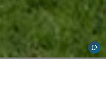
Bydlíte v Karlových Varech nebo
okolí a řešíte problematiku
nakládání s odpadními vodami?
Dodáme vám domovní
čistírnu odpadních vod
včetně
dopravy, poradíme s výběrem a pomůžeme s celým