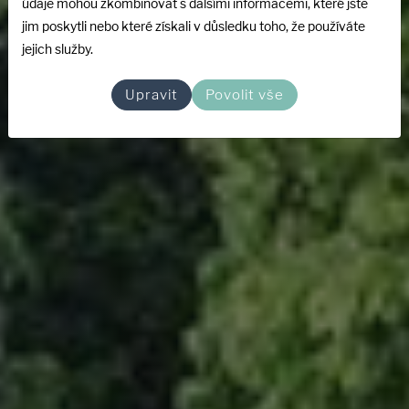
údaje mohou zkombinovat s dalšími informacemi, které jste
chatu. Kompletní realizace na klíč přímo od
jim poskytli nebo které získali v důsledku toho, že používáte
specialistů.
jejich služby.
Upravit
Povolit vše
Nezávazná nabídka pro Karlovy Vary