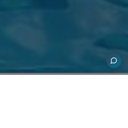
Kdo jsme
Jsme český výrobce specializující se na výrobu, montáž a servis
plastových bazénů z polypropylenu
. Díky více než 20 letům
zkušeností v oboru a využívání nejmodernějších technologií
nabízíme bazény vysoké kvality. Naše produkty dovážíme do 7