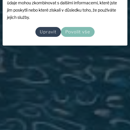
údaje mohou zkombinovat s dalšími informacemi, které jste
na kterou se můžete spolehnout.
jim poskytli nebo které získali v důsledku toho, že používáte
jejich služby.
Upravit
Povolit vše