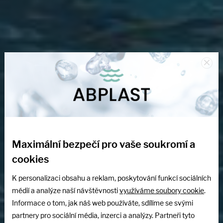
×
Maximální bezpečí pro vaše soukromí a
cookies
Luxusní bazény
K personalizaci obsahu a reklam, poskytování funkcí sociálních
médií a analýze naší návštěvnosti
využíváme soubory cookie
.
Více než 20 let zkušeností s výrobou
Informace o tom, jak náš web používáte, sdílíme se svými
plastových bazénů z polypropylenu. Kvalita,
partnery pro sociální média, inzerci a analýzy. Partneři tyto