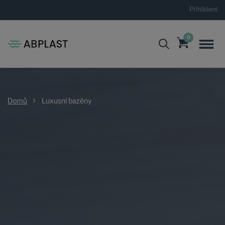
Přihlášení
0
Domů
Luxusní bazény