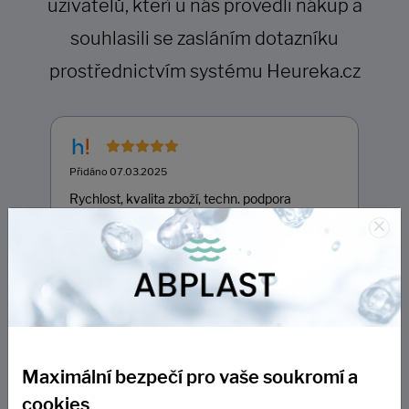
uživatelů, kteří u nás provedli nákup a
souhlasili se zasláním dotazníku
prostřednictvím systému Heureka.cz
Přidáno 07.03.2025
Rychlost, kvalita zboží, techn. podpora
×
Ukázat na Heurece
Maximální bezpečí pro vaše soukromí a
cookies