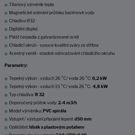
Titanový výměník tepla
Magnetické snímání průtoku bazénové vody
Chladivo R32
Digitální displej
Plášť čerpadla z galvanizované oceli
Chladící okruh - vysoce kvalitní sváry ze stříbra
4cestný ventil - snadné odmražování chladícího okruhu
Parametry:
Tepelný výkon - vzduch 26 °C/ voda 26 °C:
6,2 kW
Tepelný výkon - vzduch 15 °C/ voda 26 °C:
4,8 kW
Typ chladiva:
R 32
Doporučený průtok vody:
2-4 m3/h
Model výměníku:
PVC spirála
Vstupní / výstupní připojení lepení:
d50 mm
Opláštění:
hliník
s plastovým potahem