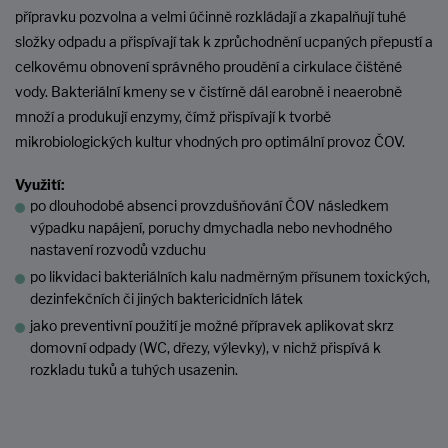
přípravku pozvolna a velmi účinně rozkládají a zkapalňují tuhé
složky odpadu a přispívají tak k zprůchodnění ucpaných přepustí a
celkovému obnovení správného proudění a cirkulace čištěné
vody. Bakteriální kmeny se v čistírně dál earobně i neaerobně
množí a produkují enzymy, čímž přispívají k tvorbě
mikrobiologických kultur vhodných pro optimální provoz ČOV.
Využití:
po dlouhodobé absenci provzdušňování ČOV následkem
výpadku napájení, poruchy dmychadla nebo nevhodného
nastavení rozvodů vzduchu
po likvidaci bakteriálních kalu nadměrným přísunem toxických,
dezinfekčních či jiných baktericidních látek
jako preventivní použití je možné přípravek aplikovat skrz
domovní odpady (WC, dřezy, výlevky), v nichž přispívá k
rozkladu tuků a tuhých usazenin.