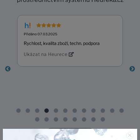
Přidáno 07.03.2025
Rychlost, kvalita zboží, techn. podpora
Ukázat na Heurece
×
Další hodnocení