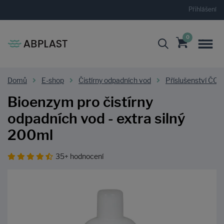
Přihlášení
0
Domů
E-shop
Čistírny odpadních vod
Příslušenství ČOV
Bioenzym pro čistírny
odpadních vod - extra silný
200ml
35+ hodnocení