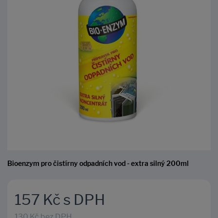
Bioenzym pro čistírny odpadních vod - extra silný 200ml
157 Kč s DPH
130 Kč bez DPH