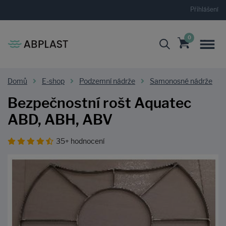
Přihlášení
0
Domů
E-shop
Podzemní nádrže
Samonosné nádrže
Bezpečnostní rošt Aquatec
ABD, ABH, ABV
35+ hodnocení