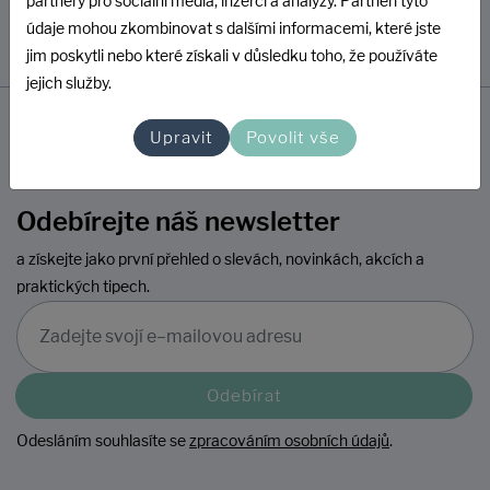
partnery pro sociální média, inzerci a analýzy. Partneři tyto
údaje mohou zkombinovat s dalšími informacemi, které jste
jim poskytli nebo které získali v důsledku toho, že používáte
jejich služby.
Upravit
Povolit vše
Odebírejte náš newsletter
a získejte jako první přehled o slevách, novinkách, akcích a
praktických tipech.
Odebírat
Odesláním souhlasíte se
zpracováním osobních údajů
.