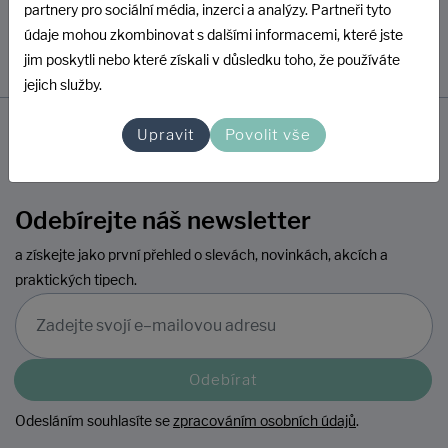
partnery pro sociální média, inzerci a analýzy. Partneři tyto
údaje mohou zkombinovat s dalšími informacemi, které jste
jim poskytli nebo které získali v důsledku toho, že používáte
jejich služby.
Upravit
Povolit vše
Odebírejte náš newsletter
a získejte jako první přehled o slevách, novinkách, akcích a
praktických tipech.
Odebírat
Odesláním souhlasíte se
zpracováním osobních údajů
.